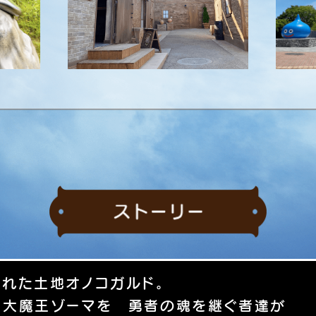
れた土地オノコガルド。
た大魔王ゾーマを 勇者の魂を継ぐ者達が