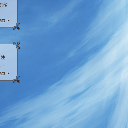
で究
読む
冒険
..
読む