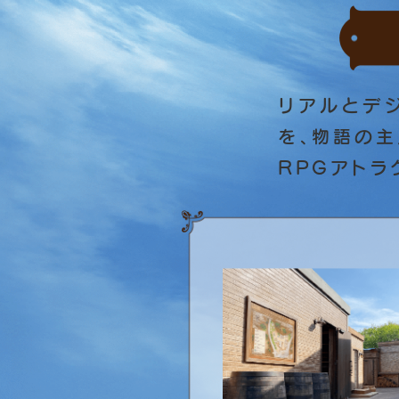
リアルとデ
を、物語の
RPGアトラ