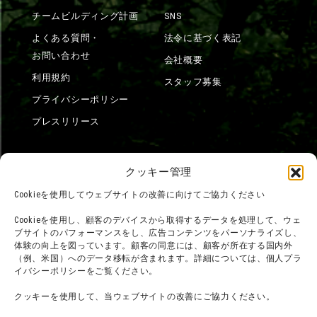
チームビルディング計画
SNS
よくある質問・
法令に基づく表記
お問い合わせ
会社概要
利用規約
スタッフ募集
プライバシーポリシー
プレスリリース
クッキー管理
Cookieを使用してウェブサイトの改善に向けてご協力ください
Cookieを使用し、顧客のデバイスから取得するデータを処理して、ウェ
ブサイトのパフォーマンスをし、広告コンテンツをパーソナライズし、
体験の向上を図っています。顧客の同意には、顧客が所在する国内外
（例、米国）へのデータ移転が含まれます。詳細については、個人プラ
イバシーポリシーをご覧ください。
クッキーを使用して、当ウェブサイトの改善にご協力ください。