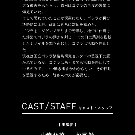
大な被害をもたらし、政府はゴジラの再度の襲撃に
備えていた。
そして恐れていたことが現実になり、ゴジラが再び
淡路島に上陸。政府は直ちに対応を始めた。
ゴジラをニジゲンノモリまで誘導し、地中に仕掛け
た爆薬でゴジラの動きを封じ、
その口に薬剤を搭載
したミサイルを撃ち込むと、ゴジラは活動を停止し
た。
現在は国立ゴジラ淡路島研究センターの監視下に置
かれているが、ゴジラはあくまでも活動を停止して
いるのみで、
いつ動き出すかわからない。その行動
を監視するため、皆さんの力が必要だ。
キャスト・スタッフ
【 出演者 】