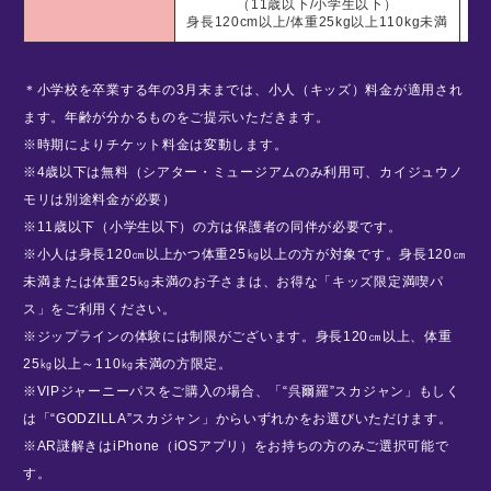
2
（11歳以下/小学生以下）
身長120cm以上/体重25kg以上110kg未満
＊小学校を卒業する年の3月末までは、小人（キッズ）料金が適用され
ます。年齢が分かるものをご提示いただきます。
※時期によりチケット料金は変動します。
※4歳以下は無料（シアター・ミュージアムのみ利用可、カイジュウノ
モリは別途料金が必要）
※11歳以下（小学生以下）の方は保護者の同伴が必要です。
※小人は身長120㎝以上かつ体重25㎏以上の方が対象です。身長120㎝
未満または体重25㎏未満のお子さまは、お得な「キッズ限定満喫パ
ス」をご利用ください。
※ジップラインの体験には制限がございます。身長120㎝以上、体重
25㎏以上～110㎏未満の方限定。
※VIPジャーニーパスをご購入の場合、「“呉爾羅”スカジャン」もしく
は「“GODZILLA”スカジャン」からいずれかをお選びいただけます。
※AR謎解きはiPhone（iOSアプリ）をお持ちの方のみご選択可能で
す。