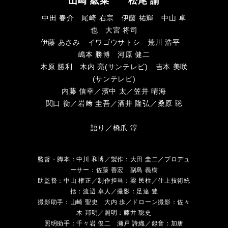
山崎 紘菜 松尾 諭
中田 春介 尾崎 右宗 伊藤 祐輝 中山 卓
也 大宮 将司
伊藤 あさみ イワゴウサトシ 荒川 浩平
嶋本 勝博 河原 健二
木原 勝利 木内 亮(サンテレビ) 吉本 美咲
(サンテレビ)
内藤 信幸／濱中 太／笠井 晴海
関口 衡／岩﨑 圭吾／酒井 隆弘／桑原 聡
語り／橋爪 淳
監督・脚本：中川 和博／製作：大田 圭二／プロデュ
ーサー：佐藤 善宏 副島 義樹
助監督：中山 権正／制作担当：梁 民柱／仕上技術統
括：渡辺 卓人／撮影：足達 豊
撮影助手：山崎 聖史 大内 歩／ドローン撮影：佐々
木 邦明／照明：藤井 聡史
照明助手：千々岩 俊二 瀬戸 詩織／録音：加唐