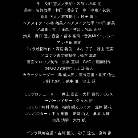
学 反町 憲人／美術・装飾：坂本 朗
美術・装飾助手：和田 香奈子 卓 中泰／衣裳：
新井 正人／衣裳助手：砂子 璃々
ヘアメイク：小林 雄美／ヘアメイク助手：中田 麻美
／編集：古川 達馬／整音：竹島 直登
効果：野口 透／音楽：岩本 裕司／音楽MIXエンジニ
ア：伊藤 隆文
ゴジラ絵図制作：四宮 義俊 木村 了子 諫山 恵実
／ゴジラ古文書制作：橋本 章彦
画面テロップ制作：永易 直樹 GAC／画面制作
(NIGOD管制室)：上田 倫人
カラーグレーダー：島 健太郎／演出応援：並河 信也
／制作進行：武中 唯 池上 緑
CGプロデューサー：井上 浩正 大野 昌代／CGス
ーパーバイザー：佐々木 悟
3DCG：嶋村 早織 福嶋 瞬カルロス 荒井 栞花
コンポジター：中山 剛志 豊岡 由之 桑原 大輔
白尾 清学 大竹 航
ゴジラ戦略会議：吉川 哲矢 砂子 達也 宮崎 豪