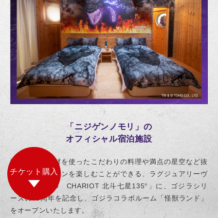
「ニジゲンノモリ」の
オフィシャル宿泊施設
淡路島産の食材を使ったこだわりの料理や満点の星空など抜
チケット購入
群のロケーションを楽しむことができる、ラグジュアリーヴ
ィラ「GRAND CHARIOT 北斗七星135°」に、ゴジラシリ
ーズの70周年を記念し、ゴジラコラボルーム「怪獣ランド」
をオープンいたします。