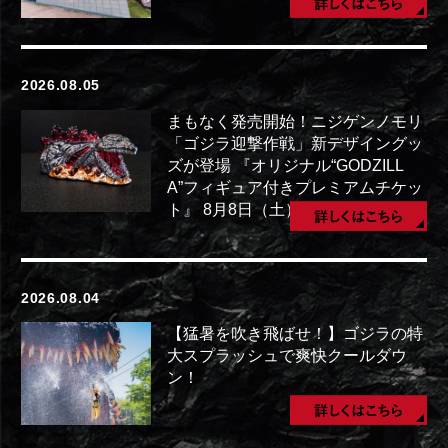
2026.08.05
まもなく発売開始！ニジゲンノモリ
「ゴジラ迎撃作戦」新デザイングッ
ズが登場 『オリジナル“GODZILL
A”フィギュア付きプレミアムチケッ
ト』 8月8日（土）より新登場！
2026.08.04
【猛暑を吹き飛ばせ！】ゴジラの特
大スプラッシュで爽快クールダウ
ン！