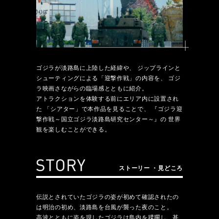
ゴジラが淡路島に上陸した経緯や、
ジップラインと
シューティングによる「迎撃作戦」の内容を、
ゴジ
ラ映画さながらの臨場感とともに紹介。
アトラクションを体験する前にエリア内に設置され
た
「シアター」で本作品を見ることで、
『ゴジラ迎
撃作戦～国立ゴジラ淡路島研究センター～』の
世界
観を楽しむことができる。
ストーリー ・見どころ
伝説とされていたゴジラの姿が初めて確認されたの
は明治の初め、淡路島を台風が襲った夜のこと。
高波とともに姿を現したゴジラは島内を蹂躙し、甚