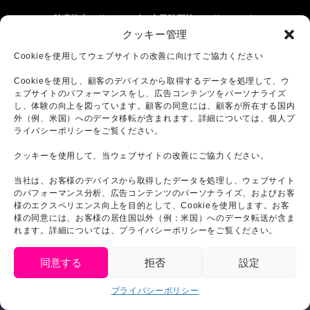
映像協力：サンテレビ／中日映画社／ハリマニック
ス
クッキー管理
Cookieを使用してウェブサイトの改善に向けてご協力ください
【 協力 】
Cookieを使用し、顧客のデバイスから取得するデータを処理して、ウ
ェブサイトのパフォーマンスをし、広告コンテンツをパーソナライズ
淡路島フィルムオフィス／神戸フィルムオフィス／
し、体験の向上を図っています。顧客の同意には、顧客が所在する国内
伊弉諾神宮
外（例、米国）へのデータ移転が含まれます。詳細については、個人プ
淡路市／淡路島岩屋漁業協同組合／本州四国連絡高
ライバシーポリシーをご覧ください。
速道路/ホテルサンルートソプラ神戸
東映東京撮影所／特撮研究所／三和映材社／日本照
クッキーを使用して、当ウェブサイトの改善にご協力ください。
明/サンズ デコール/白組/alphaliez
当社は、お客様のデバイスから取得したデータを処理し、ウェブサイト
AURA／中日映画社／ODEN STUDIO／DI
のパフォーマンス分析、広告コンテンツのパーソナライズ、およびお客
FACTORY／岡田 佳樹/山崎 友一朗
様のエクスペリエンス向上を目的として、Cookieを使用します。お客
東京現像所／東宝映像美術／東宝ミュージック
様の同意には、お客様の居住国以外（例：米国）へのデータ転送が含ま
東宝スタジオ／東宝スタジオサービス／東宝ポスト
れます。詳細については、プライバシーポリシーをご覧ください。
プロダクションセンター
同意する
拒否
設定
制作プロダクション：シネバザール
プライバシーポリシー
日本語
製作：ニジゲンノモリ 東宝