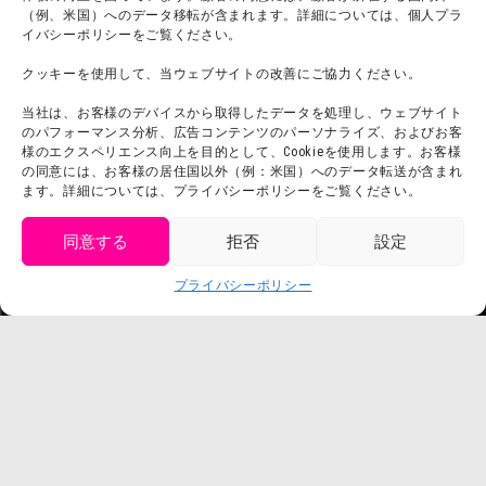
（例、米国）へのデータ移転が含まれます。詳細については、個人プラ
イバシーポリシーをご覧ください。
クッキーを使用して、当ウェブサイトの改善にご協力ください。
当社は、お客様のデバイスから取得したデータを処理し、ウェブサイト
のパフォーマンス分析、広告コンテンツのパーソナライズ、およびお客
様のエクスペリエンス向上を目的として、Cookieを使用します。お客様
の同意には、お客様の居住国以外（例：米国）へのデータ転送が含まれ
ます。詳細については、プライバシーポリシーをご覧ください。
同意する
拒否
設定
get tickets
プライバシーポリシー
Language
チケット購入
©臼井儀人／双葉社・シンエイ・テレビ朝日・ADK
©臼井儀人／双葉社・シンエイ・テレビ朝日・ADK 1993-2026
©岸本斉史 スコット／集英社・テレビ東京・ぴえろ
TM & © TOHO
© ARMOR PROJECT/BIRD STUDIO/SQUARE ENIX
©諫山創・講談社／「進撃の巨人」The Final Season製作委員会
©2026 Nijigennomori Inc. All Rights Reserved.