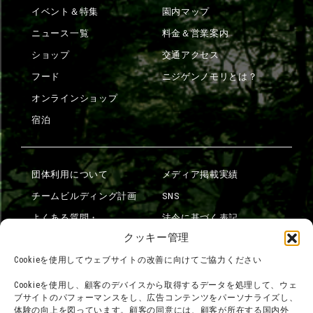
イベント＆特集
園内マップ
ニュース一覧
料金＆営業案内
ショップ
交通アクセス
フード
ニジゲンノモリとは？
オンラインショップ
宿泊
団体利用について
メディア掲載実績
チームビルディング計画
SNS
よくある質問・
法令に基づく表記
お問い合わせ
クッキー管理
会社概要
利用規約
Cookieを使用してウェブサイトの改善に向けてご協力ください
スタッフ募集
プライバシーポリシー
Cookieを使用し、顧客のデバイスから取得するデータを処理して、ウェ
ブサイトのパフォーマンスをし、広告コンテンツをパーソナライズし、
プレスリリース
体験の向上を図っています。顧客の同意には、顧客が所在する国内外