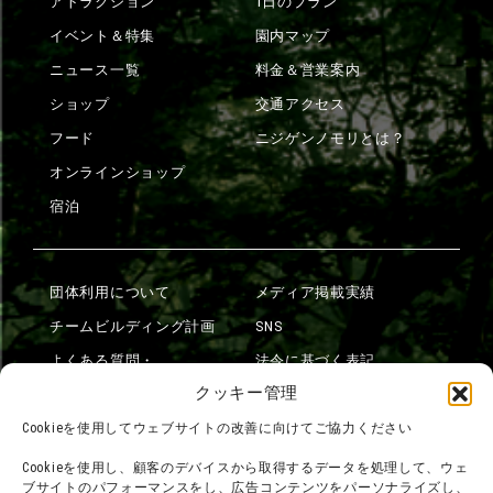
アトラクション
1日のプラン
イベント＆特集
園内マップ
ニュース一覧
料金＆営業案内
ショップ
交通アクセス
フード
ニジゲンノモリとは？
オンラインショップ
宿泊
団体利用について
メディア掲載実績
チームビルディング計画
SNS
よくある質問・
法令に基づく表記
お問い合わせ
クッキー管理
会社概要
利用規約
Cookieを使用してウェブサイトの改善に向けてご協力ください
スタッフ募集
プライバシーポリシー
Cookieを使用し、顧客のデバイスから取得するデータを処理して、ウェ
ブサイトのパフォーマンスをし、広告コンテンツをパーソナライズし、
プレスリリース