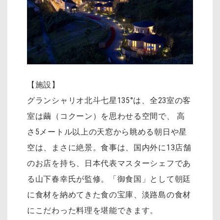
【施設】
グランシャリオ北斗七星135°は、全23室の客
室は繭（コクーン）を思わせる空間で、 高
さ5メートル以上の天窓から眺める朝日や星
空は、まさに絶景。食事は、国内外に13店舗
のお店を持ち、日本代表マスターシェフであ
る山下春幸氏が監修。「御食国」として朝廷
に食材を納めてきた食の宝庫、淡路島の食材
にこだわった料理を堪能できます。