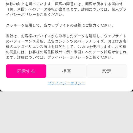
体験の向上を図っています。顧客の同意には、顧客が所在する国内外
（例、米国）へのデータ移転が含まれます。詳細については、個人プラ
イバシーポリシーをご覧ください。
クッキーを使用して、当ウェブサイトの改善にご協力ください。
当社は、お客様のデバイスから取得したデータを処理し、ウェブサイト
のパフォーマンス分析、広告コンテンツのパーソナライズ、およびお客
様のエクスペリエンス向上を目的として、Cookieを使用します。お客様
の同意には、お客様の居住国以外（例：米国）へのデータ転送が含まれ
ます。詳細については、プライバシーポリシーをご覧ください。
同意する
拒否
設定
get tickets
プライバシーポリシー
Language
チケット購入
©臼井儀人／双葉社・シンエイ・テレビ朝日・ADK
©臼井儀人／双葉社・シンエイ・テレビ朝日・ADK 1993-2026
©岸本斉史 スコット／集英社・テレビ東京・ぴえろ
TM & © TOHO
© ARMOR PROJECT/BIRD STUDIO/SQUARE ENIX
©諫山創・講談社／「進撃の巨人」The Final Season製作委員会
©2026 Nijigennomori Inc. All Rights Reserved.