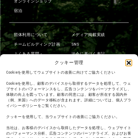
オンラインショップ
宿泊
団体利用について
メディア掲載実績
チームビルディング計画
SNS
よくある質問・
法令に基づく表記
お問い合わせ
クッキー管理
会社概要
利用規約
Cookieを使用してウェブサイトの改善に向けてご協力ください
スタッフ募集
プライバシーポリシー
Cookieを使用し、顧客のデバイスから取得するデータを処理して、ウェ
ブサイトのパフォーマンスをし、広告コンテンツをパーソナライズし、
プレスリリース
体験の向上を図っています。顧客の同意には、顧客が所在する国内外
（例、米国）へのデータ移転が含まれます。詳細については、個人プラ
イバシーポリシーをご覧ください。
クッキーを使用して、当ウェブサイトの改善にご協力ください。
当社は、お客様のデバイスから取得したデータを処理し、ウェブサイト
のパフォーマンス分析、広告コンテンツのパーソナライズ、およびお客