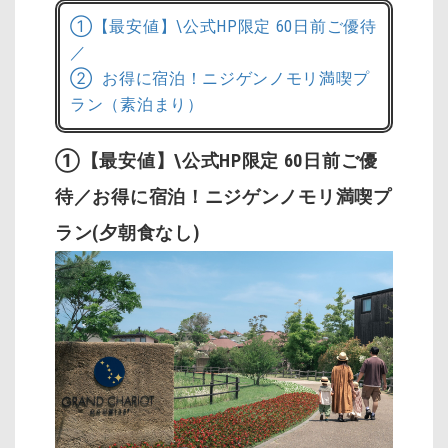
①【最安値】\公式HP限定 60日前ご優待
／
② お得に宿泊！ニジゲンノモリ満喫プ
ラン（素泊まり）
①【最安値】\公式HP限定 60日前ご優
待／お得に宿泊！ニジゲンノモリ満喫プ
ラン(夕朝食なし)