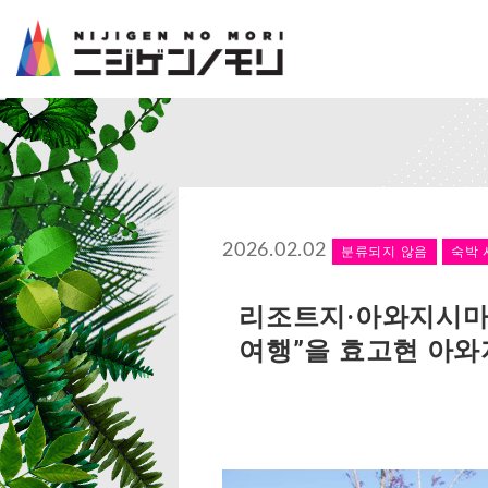
2026.02.02
분류되지 않음
숙박 
리조트지·아와지시마에
여행”을 효고현 아와지시마