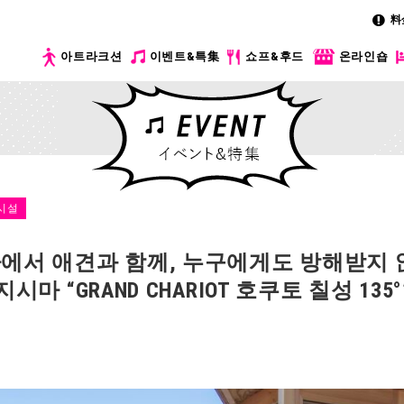
料
아트라크션
이벤트&특集
쇼프&후드
온라인숍
시설
서 애견과 함께, 누구에게도 방해받지 
 “GRAND CHARIOT 호쿠토 칠성 135°