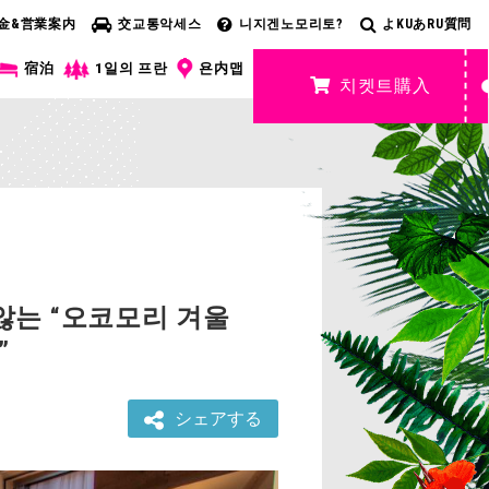
金&営業案内
交교통악세스
니지겐노모리토?
よKUあRU質問
宿泊
1일의 프란
욘内맵
치켓트購入
않는 “오코모리 겨울
”
シェアする