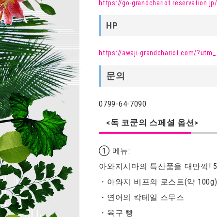
https://go-grandchariot.reservation.jp
HP
https://awaji-grandchariot.com/?utm
문의
0799-64-7090
<독 코쿤의 스페셜 옵션>
① 메뉴:
아와지시마의 특산품을 대만끽! 5품
・아와지 비프의 로스트(약 100g
・연어의 칵테일 스무스
・육구 빵