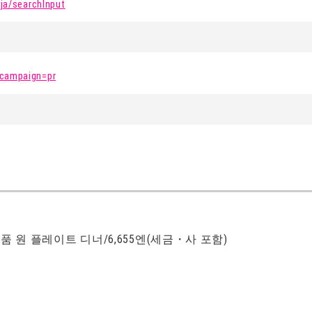
/ja/searchInput
_campaign=pr
 원 플레이트 디너/6,655엔(세금・사 포함)
)