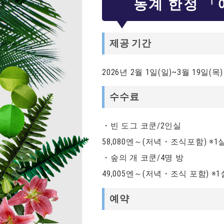
동계 한정 「
제공 기간
2026년 2월 1일(일)~3월 19일(목)
수수료
・빈 도그 코쿤/2인실
58,080엔～(저녁・조식포함) ※1
・숲의 개 코쿤/4명 방
49,005엔～(저녁・조식 포함) ※
예약