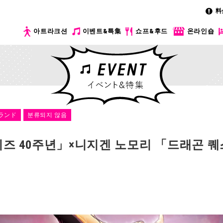
料
아트라크션
이벤트&특集
쇼프&후드
온라인숍
ランド
분류되지 않음
즈 40주년」×니지겐 노모리 「드래곤 퀘