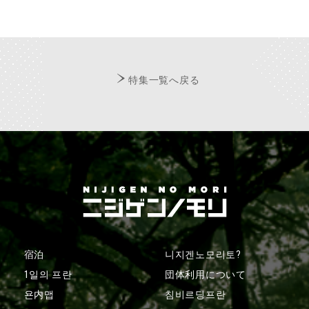
特集一覧へ戻る
宿泊
니지겐노모리토?
1일의 프란
団体利用について
욘内맵
침비르딩프란