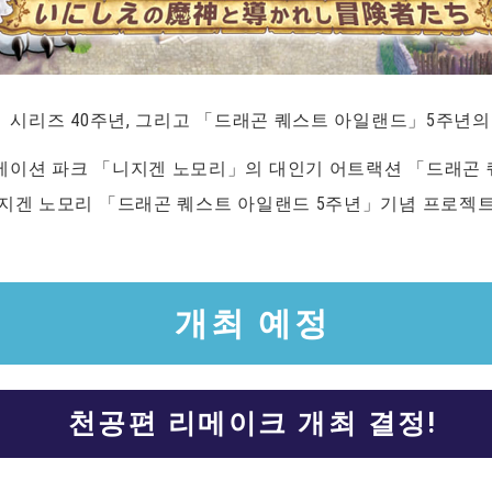
트」시리즈 40주년, 그리고 「드래곤 퀘스트 아일랜드」5주년의
메이션 파크 「니지겐 노모리」의 대인기 어트랙션 「드래곤
니지겐 노모리 「드래곤 퀘스트 아일랜드 5주년」기념 프로젝트
개최 예정
천공편 리메이크 개최 결정!