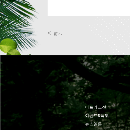
前へ
아트라크션
이벤트&특集
뉴스일론