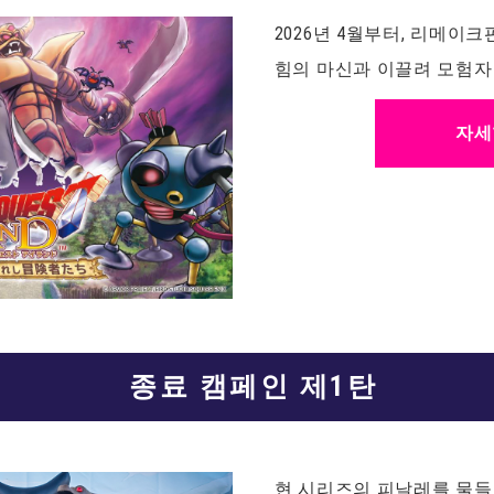
2026년 4월부터, 리메이
힘의 마신과 이끌려 모험자
자세
종료 캠페인 제1탄
현 시리즈의 피날레를 물들