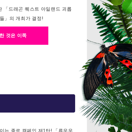
크판 「드래곤 퀘스트 아일랜드 괴롭
들」의 개최가 결정!
한 것은 이쪽
이는 종료 캠페인 제1탄! 「류우우