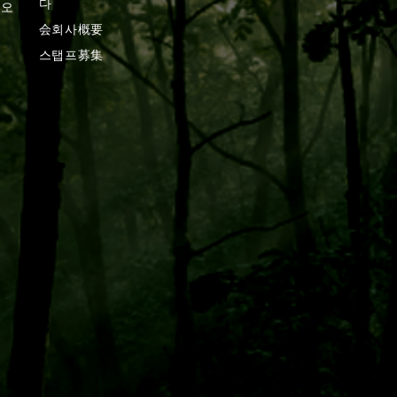
다
오오
会회사概要
스탭프募集