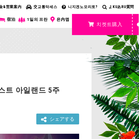
金&営業案内
交교통악세스
니지겐노모리토?
よKUあRU質問
宿泊
1일의 프란
욘内맵
치켓트購入
스트 아일랜드 5주
シェアする