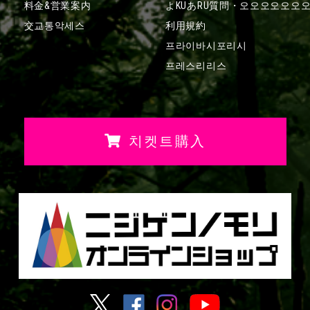
料金&営業案内
よKUあRU質問・
오오오오오오
交교통악세스
利用規約
프라이바시포리시
프레스리리스
치켓트購入