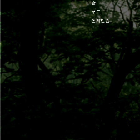
숍
푸드
온라인숍