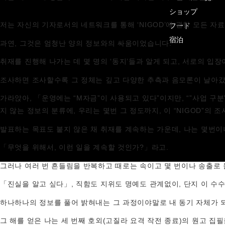
ショップ
저는 자신의 기자로서의 네트워크를 통해 ‘NIGOD’에 관한 모든 
フード
宿泊
과연, 그것은 엄청난 양의 정보와의 싸움이었습니다.
취재를 진행해 나가는 데 몇 명의 ‘동지’들과 알게 되고, 서로의 입
조사하면 조사할수록 그 정체는 깊고 다양한 추측과 음모론이 날아갔
가라앉아, 「운영에는 “M자금”이 사용되고 있다”이지만, “”사업 구
지 않는 정보의 분류에, 우리는 몇번 그 정도까지, 이 “NIGOD”의 
발표하는 목표도 붙지 않은 채 취재를 계속하는 가운데, 나는 몇번이
「무엇을 위해서, 이런 일을 계속할 것인가?」라고.
그러나 여러 번 흔들림을 반복하고 때로는 속이고 몇 번이나 송출로 
「진실을 알고 싶다」, 직함도 지위도 명예도 관계없이, 단지 이 수
하나하나의 정보를 풀어 밝혀내는 그 과정이야말로 내 동기 자체가 되
그 해를 얻은 나는 세 번째 호외(고질라 요격 작전 종료)의 원고 집