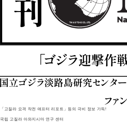
「고질라 요격 작전 애프터 리포트」등의 극비 정보 가득!
국립 고질라 아와지시마 연구 센터