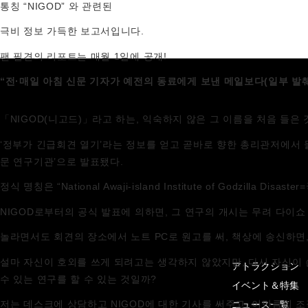
통칭 “NIGOD”
와 관련된
극비 정보
가득한 보고서입니다.
팬 필견의 리포트는 매월 1일에 공개!
“전·매일 아침 신문 기자가 예전의 동료에게 보낸 메일보다(일부 발췌
「NIGOD(니고드)」라고 하는, 익숙하지 않은 그 이름을 처음 들은 것
‘정부가 긴급회견 열기’라는 정보를 얻고 곧바로 향한 총리관저에서 
문 연구기관’으로 발표됐다.
정식 명칭은 “National Awaji-island Institute of God
NIGOD로부터의 공식 발표에 의하면, 그 연구의 개시는 무려 다이쇼
놀라면서도 회견의 장소에서 노트 PC로 원고를 써, 책상에 송신하면
설마 자신이 호외를 쓰게 되려고는 생각하지 않았지만, 다시 자신이 
アトラクション
수 있는 연구를 할 수 있는 것일까?
イベント＆特集
ニュース一覧
저는 데스크에 상담하고 NIGOD에 대한 기사를 써주고, 이만큼의 