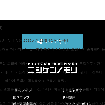
)”
シェアする
은, 잊지 않는 2019년의 11월 3일의 일이다.
들려온 ‘아와지시마 앞바다에 미지의 거대생물 ‘고질라’가 존재한다’
zilla Disaster=국립 고질라 아와지시마 연구센터”라고 말하며 무려 국립연구
 시대까지 거슬러 올라간다고 한다. 즉 이 나라는 100년이나 전부터 
, 순식간에 호외가 작성되어 배포되게 되었다.
쓴 원고를 읽어내면서, 나는 하나의 의문에 닿았다. 이 규모의 기관
1日のプラン
よくある質問
園内マップ
利用規約
料金＆営業案内
プライバシーポリシー
조직을 오랜 세월 유지할 수 있던 자금원만으로도 알아낼 수 있다면 상