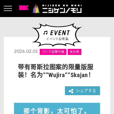
2026.02.01
ゴジラ迎撃作戦
未分类
带有哥斯拉图案的限量版服
装！名为””Wujira””Skajan！
シェアする
那个背影，太可怕了。