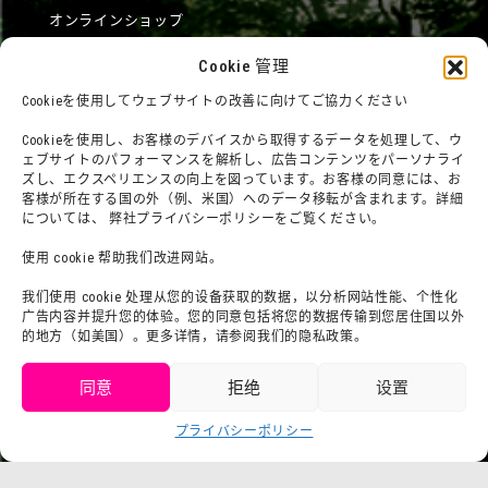
オンラインショップ
宿泊
Cookie 管理
Cookieを使用してウェブサイトの改善に向けてご協力ください
団体利用について
メディア掲載実績
Cookieを使用し、お客様のデバイスから取得するデータを処理して、ウ
ェブサイトのパフォーマンスを解析し、広告コンテンツをパーソナライ
チームビルディングプラン
SNS
ズし、エクスペリエンスの向上を図っています。お客様の同意には、お
客様が所在する国の外（例、米国）へのデータ移転が含まれます。詳細
よくある質問・問題
法令に基づく表記
については、 弊社プライバシーポリシーをご覧ください。
お問い合わせ
会社概要
使用 cookie 帮助我们改进网站。
利用規約
スタッフ募集
我们使用 cookie 处理从您的设备获取的数据，以分析网站性能、个性化
プライバシーポリシー
广告内容并提升您的体验。您的同意包括将您的数据传输到您居住国以外
プレスリリース（プレスリリ
的地方（如美国）。更多详情，请参阅我们的隐私政策。
ース
同意
拒绝
设置
获取门票
プライバシーポリシー
Language
チケット购入