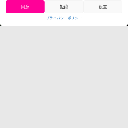
同意
拒绝
设置
获取门票
プライバシーポリシー
Language
チケット购入
©臼井仪人／双叶社・SHIN-EI・朝日电视台・ADK
©臼井儀人／雙葉社・シンエイ・テレビ朝日・ADK 1993-2026
©岸本斉史 スコット／集英社・テレビ東京・ぴえろ
TM & © TOHO
© ARMOR PROJECT/BIRD STUDIO/SQUARE ENIX
©諫山創・講談社／「進撃の巨人」The Final Season製作委員會
©2026 Nijigennomori Inc.保留所有权利。