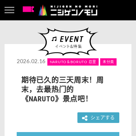
2026.02.16
NARUTO＆BORUTO 忍里
未分类
期待已久的三天周末！周
末，去最热门的
《NARUTO》景点吧！
シェアする