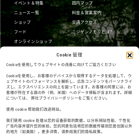
イベント＆特集
园内マップ
ニュース一覧
料金＆営業案内
ショップ
交通アクセス
フード
ニジゲンノモリとは？
オンラインショップ
宿泊
Cookie 管理
Cookieを使用してウェブサイトの改善に向けてご協力ください
団体利用について
メディア掲載実績
Cookieを使用し、お客様のデバイスから取得するデータを処理して、ウ
ェブサイトのパフォーマンスを解析し、広告コンテンツをパーソナライ
チームビルディングプラン
SNS
ズし、エクスペリエンスの向上を図っています。お客様の同意には、お
客様が所在する国の外（例、米国）へのデータ移転が含まれます。詳細
よくある質問・問題
法令に基づく表記
については、 弊社プライバシーポリシーをご覧ください。
お問い合わせ
会社概要
使用 cookie 帮助我们改进网站。
利用規約
スタッフ募集
我们使用 cookie 处理从您的设备获取的数据，以分析网站性能、个性化
プライバシーポリシー
广告内容并提升您的体验。您的同意包括将您的数据传输到您居住国以外
プレスリリース（プレスリリ
的地方（如美国）。更多详情，请参阅我们的隐私政策。
ース