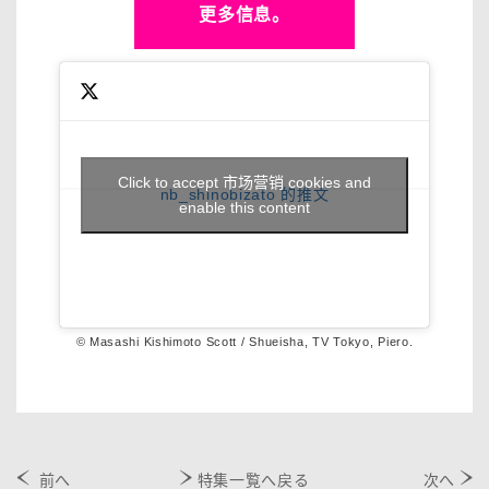
更多信息。
Click to accept 市场营销 cookies and
nb_shinobizato 的推文
enable this content
© Masashi Kishimoto Scott / Shueisha, TV Tokyo, Piero.
前へ
特集一覧へ戻る
次へ