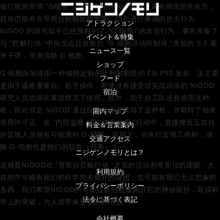
被打散的所谓 “G细胞”，即哥斯拉特有的细胞，具有很强的生命力，
目前仍散布在哥斯拉封锁区的周围，仍在进行单调的攻击行为。
アトラクション
NIGOD 的研究似乎已经预料到了 “G 细胞 “的攻击行为，事先准备了
イベント＆特集
与 “拦截行动 “中向戈吉拉发射的 “G 细胞活动抑制弹 “类似的 5.7 毫
ニュース一覧
米子弹，用来清除 G 细胞。
ショップ
G 细胞压制弹由一种独特定制的比利时制造的 FN P90 发射。这主要
フード
是由于该枪重量轻、易于操作，即使没有接受过实战训练的 NIGOD
宿泊
研究人员也能在紧急情况下使用。此外，由于自卫队没有使用这种
枪，因此假定 NIGOD 通过自己的渠道获得了这种枪，并取得了独家
園内マップ
使用许可证。在 “内部监视 “和 “体表监视 “行动中，直接接近五吉拉
料金＆営業案内
的监视人员很有可能遇到 G-细胞，原则上，在执行监视工作时，清
交通アクセス
除 G-细胞也是他们的职责（任务）之一。
ニジゲンノモリとは？
这就是NIGOD在 “哥斯拉拦截行动 “之后的活动和哥斯拉的现状。大
利用規約
自然中可能有我们的科学尚未揭开的谜团，也可能有我们无法想象的
プライバシーポリシー
东西，我们希望NIGOD的哥斯拉研究能够揭开它的神秘面纱，取得科
法令に基づく表記
学上的突破，为人类带来更多的好消息。
会社概要