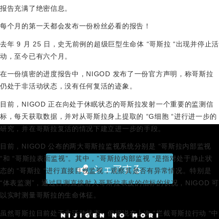
报告
充满了绝密信息。
每个月的第一天都会发布一份粉丝必看的报告！
去年 9 月 25 日，史无前例的超级巨型生命体 “哥斯拉 “出现并停止活
动，至今已有六个月。
在一份缜密的进度报告中，NIGOD 发布了一份官方声明，称哥斯拉
仍处于非活动状态，没有任何复活的迹象。
目前，NIGOD 正在向处于休眠状态的哥斯拉发射一个重要的监测信
标，每天获取数据，并对从哥斯拉身上提取的 “G细胞 “进行进一步的
研究，并在哥斯拉复活的情况下建立进一步的手段。
目前，NIGOD 公布的两大哥斯拉监视系统分别是 “哥斯拉内部监视
“和 “哥斯拉表面监视”。其中，”哥斯拉内部监视 “是指对处于静止状
シェアする
态的 “哥斯拉 “进行直接目视监视，观察其是否有异常情况。特别是
“体表监测”，通过目测直接射入哥斯拉表皮的信标的状况，NIGOD 可
以实时测量哥斯拉的生命体征。
虽然哥斯拉目前处于非活动状态，但据说在上次 “拦截哥斯拉行动 “中