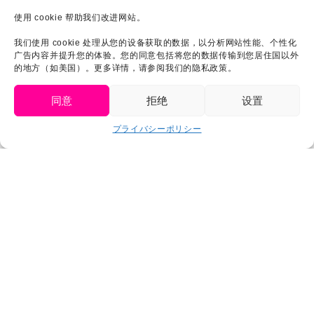
使用 cookie 帮助我们改进网站。
我们使用 cookie 处理从您的设备获取的数据，以分析网站性能、个性化
广告内容并提升您的体验。您的同意包括将您的数据传输到您居住国以外
的地方（如美国）。更多详情，请参阅我们的隐私政策。
同意
拒绝
设置
简体中文
プライバシーポリシー
Click to accept 市场营销 cookies and enable
GODZILLA_AWAJI 的推文
this content