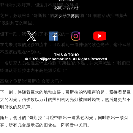
都能听到欢呼声。但这并不是行动的终点。
お問い合わせ
スタッフ募集
之后，必须检查 “哥斯拉 “的埋葬情况，并将 “G 细胞活动抑制弹头
“发射到它的嘴里。
但下一刻，我们看到了不可思议的一幕。
在尚未消散的泥沙羽流中，可以看到一道神秘的紫色光芒。这种武器
不应该出现在计划中。
TM & © TOHO
© 2026 Nijigennomori Inc. All Rights Reserved.
一名研究人员在温度计上检测’哥斯拉’的体温，并大声喊道：”我们已
经确认哥斯拉体内有高热源反应！”
高烧？你是说’哥斯拉’会喷火吗？
下一刻，伴随着巨大的地动山摇，哥斯拉的怒吼声响起，紧接着是巨
大的闪光，仿佛数以万计的照相机闪光灯被同时烧毁，然后是更加不
明所以的怒吼声。
随后，侧卧的 “哥斯拉 “口腔中喷出一道紫色闪光，同时喷出一缕烟
雾，所有几台显示器的图像在一阵噪音中关闭。