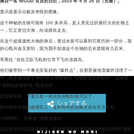
摘自一名 NIGOD 官员的日记，2010 年 9 月 25 日（完整）。
显示器显示出极其奇怪的图像。
这个神秘的生物可能有 100 多米高，是人类见过的最巨大的生物之
一，它正穿过大海，向淡路岛走去。
在这个超级庞然大物的身后，透过水面可以看到它尾巴的一部分，我
的心既兴奋又害怕，因为我不知道这个生物的总长度能有几百米。
哥斯拉 “在自卫队飞机的引导下飞向淡路岛。
他们被带到一个事先安装好的 “爆炸点”，在那里被地雷爆炸活埋了一
半，然后被注射了NIGOD公司研制的 “G细胞活性抑制剂”，这就是
“哥斯拉拦截行动 “的全过程。
其实很简单，只要注射一种活性抑制剂就可以了。
シェアする
面对前所未有的超级巨人，这样简单的战略更适合灵活应对。
与此同时，”哥斯拉 “登陆淡路岛。
戈吉拉号已在淡路岛着陆。实验室里的扬声器每分钟都会向我们报告