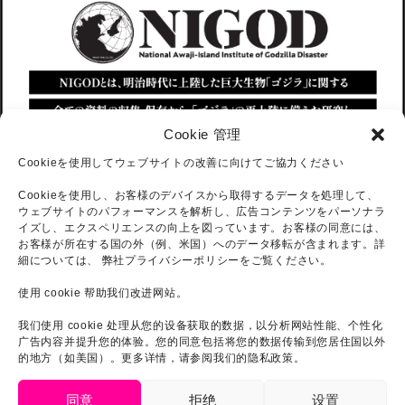
Cookie 管理
Cookieを使用してウェブサイトの改善に向けてご協力ください
Cookieを使用し、お客様のデバイスから取得するデータを処理して、
ウェブサイトのパフォーマンスを解析し、広告コンテンツをパーソナラ
イズし、エクスペリエンスの向上を図っています。お客様の同意には、
お客様が所在する国の外（例、米国）へのデータ移転が含まれます。詳
細については、 弊社プライバシーポリシーをご覧ください。
使用 cookie 帮助我们改进网站。
我们使用 cookie 处理从您的设备获取的数据，以分析网站性能、个性化
广告内容并提升您的体验。您的同意包括将您的数据传输到您居住国以外
的地方（如美国）。更多详情，请参阅我们的隐私政策。
同意
拒绝
设置
简体中文