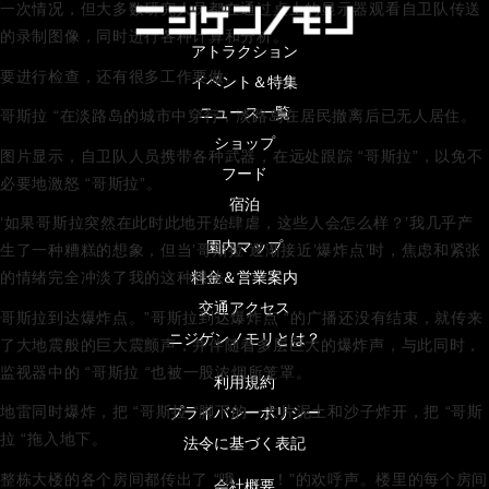
一次情况，但大多数研究人员都在通过桌上的显示器观看自卫队传送
的录制图像，同时进行各种计算和分析。
アトラクション
要进行检查，还有很多工作要做。
イベント＆特集
ニュース一覧
哥斯拉 “在淡路岛的城市中穿行，淡路岛在居民撤离后已无人居住。
ショップ
图片显示，自卫队人员携带各种武器，在远处跟踪 “哥斯拉”，以免不
フード
必要地激怒 “哥斯拉”。
宿泊
‘如果哥斯拉突然在此时此地开始肆虐，这些人会怎么样？’我几乎产
園内マップ
生了一种糟糕的想象，但当’哥斯拉’逐渐接近’爆炸点’时，焦虑和紧张
料金＆営業案内
的情绪完全冲淡了我的这种想法。
交通アクセス
哥斯拉到达爆炸点。”哥斯拉到达爆炸点 “的广播还没有结束，就传来
ニジゲンノモリとは？
了大地震般的巨大震颤声，并伴随着多层巨大的爆炸声，与此同时，
监视器中的 “哥斯拉 “也被一股浓烟所笼罩。
利用規約
プライバシーポリシー
地雷同时爆炸，把 “哥斯拉 “脚下的一大片泥土和沙子炸开，把 “哥斯
拉 “拖入地下。
法令に基づく表記
整栋大楼的各个房间都传出了 “哦 ……！”的欢呼声。楼里的每个房间
会社概要