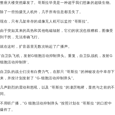
整座大楼突然爆发了。哥斯拉毕竟是一种超乎我们想象的超级生物。
除了一些拍摄无人机外，几乎所有信息都丢失了。
现在，只有几架幸存的成像无人机可以监控 “哥斯拉”。
由于突如其来的高热和其他电磁辐射，它们的状况也很糟糕，图像受
到干扰，无法准确飞行。
就在这时，扩音器里无数次响起了广播声。
‘自卫队飞机，发射G细胞活动抑制弹头。重复，自卫队战机，发射G
细胞活动抑制弹’。
自卫队的战士们没有白费力气，在那只 “哥斯拉 “的神秘攻击中幸存下
来，并按计划发射了 “G-细胞活动抑制弹头”。
几声剧烈的震动和怒吼，以及 “哥斯拉 “的凄厉咆哮，显然与之前的不
同。
不用听广播，”G 细胞活动抑制弹头 “按照计划在 “哥斯拉 “的口腔中
爆炸了。