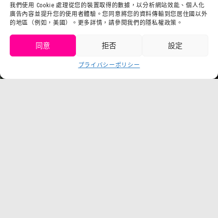
利用規約
我們使用 Cookie 處理從您的裝置取得的數據，以分析網站效能、個人化
sutafu招募集
廣告內容並提升您的使用者體驗。您同意將您的資料傳輸到您居住國以外
プライバシーポrisiー
的地區（例如，美國）。更多詳情，請參閱我們的隱私權政策。
プresuririsu
同意
拒否
設定
取得門票
プライバシーポリシー
Language
チケット購入
©臼井儀人／雙葉社・SHIN-EI・朝日電視台・ADK
©莊井儀人／雙葉社・シンエイ・テreneビ朝日・ADK 1993-2026