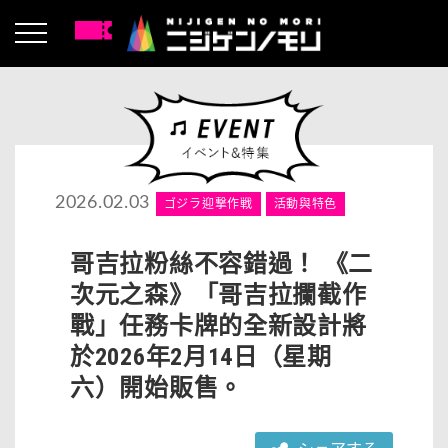
2026.02.03
ゴジラ迎撃作戦
活動與特色
哥吉拉粉絲不容錯過！ 《二
次元之森》「哥吉拉攔截作
戰」任務卡牌的全新設計將
於2026年2月14日（星期
六）開始販售。