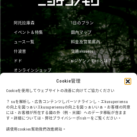
阿托拉庫森
1日のプラン
イベント＆特集
園內マップ
ュース一覧
料金及営業案內
什波普
交通akusesu
ドド
niジゲンノモoriとは？
オンラインショップ
宿泊
Cookie管理
Cookieを使用してウェブサイトの改善に向けてご協力ください
？ suを解析し、広告コンテンツしパーソナラインし、エkusuperiensu
団體利用について
メディア掲載実績
の向上を図っぁいエkusuperiensuの向上を図っぁいいぁ。お客様の同意
チームビルディングプラン
社群網路
には、お客様が所在する國の外（例、米國）へのデータ移転が含まま
す。詳細については、弊社プライバシーポrishーをご覧ください。
よくある質問・
法令に基づく表記
請使用cookies幫助我們改進網站。
お問い合わせ
會社概要