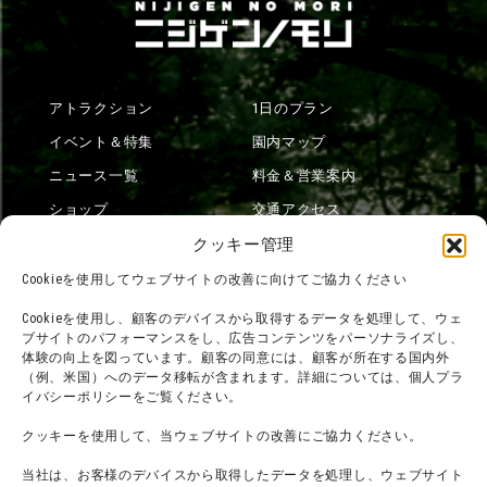
アトラクション
1日のプラン
イベント＆特集
園内マップ
ニュース一覧
料金＆営業案内
ショップ
交通アクセス
フード
ニジゲンノモリとは？
クッキー管理
オンラインショップ
Cookieを使用してウェブサイトの改善に向けてご協力ください
宿泊
Cookieを使用し、顧客のデバイスから取得するデータを処理して、ウェ
ブサイトのパフォーマンスをし、広告コンテンツをパーソナライズし、
体験の向上を図っています。顧客の同意には、顧客が所在する国内外
（例、米国）へのデータ移転が含まれます。詳細については、個人プラ
団体利用について
メディア掲載実績
イバシーポリシーをご覧ください。
チームビルディング計画
SNS
クッキーを使用して、当ウェブサイトの改善にご協力ください。
よくある質問・
法令に基づく表記
当社は、お客様のデバイスから取得したデータを処理し、ウェブサイト