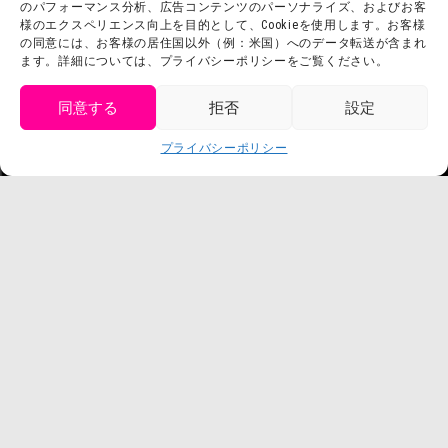
お問い合わせ
のパフォーマンス分析、広告コンテンツのパーソナライズ、およびお客
会社概要
様のエクスペリエンス向上を目的として、Cookieを使用します。お客様
利用規約
スタッフ募集
の同意には、お客様の居住国以外（例：米国）へのデータ転送が含まれ
ます。詳細については、プライバシーポリシーをご覧ください。
プライバシーポリシー
プレスリリース
同意する
拒否
設定
get tickets
プライバシーポリシー
Language
チケット購入