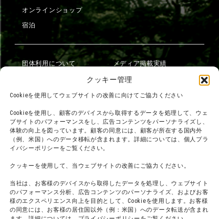
オンラインショップ
宿泊
団体利用について
メディア掲載実績
チームビルディング計画
SNS
クッキー管理
よくある質問・
法令に基づく表記
Cookieを使用してウェブサイトの改善に向けてご協力ください
お問い合わせ
会社概要
Cookieを使用し、顧客のデバイスから取得するデータを処理して、ウェ
利用規約
ブサイトのパフォーマンスをし、広告コンテンツをパーソナライズし、
スタッフ募集
体験の向上を図っています。顧客の同意には、顧客が所在する国内外
プライバシーポリシー
（例、米国）へのデータ移転が含まれます。詳細については、個人プラ
イバシーポリシーをご覧ください。
プレスリリース
クッキーを使用して、当ウェブサイトの改善にご協力ください。
当社は、お客様のデバイスから取得したデータを処理し、ウェブサイト
のパフォーマンス分析、広告コンテンツのパーソナライズ、およびお客
様のエクスペリエンス向上を目的として、Cookieを使用します。お客様
の同意には、お客様の居住国以外（例：米国）へのデータ転送が含まれ
ます。詳細については、プライバシーポリシーをご覧ください。