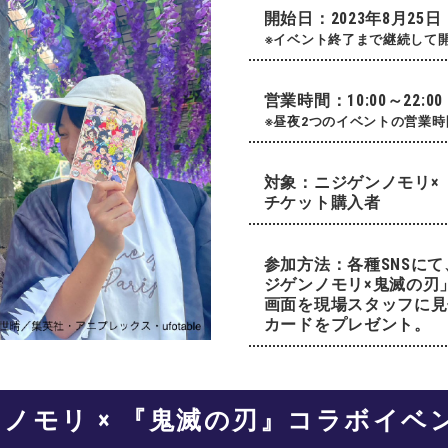
開始日：
2023年8月25
※イベント終了まで継続して
営業時間：
10:00～22:
※昼夜2つのイベントの営業
対象：
ニジゲンノモリ×
チケット購入者
参加方法：
各種SNSに
ジゲンノモリ×鬼滅の刃
画面を現場スタッフに見
カードをプレゼント。
ノモリ × 『鬼滅の刃』コラボイベ