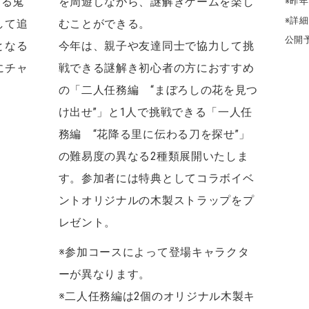
げる鬼
を周遊しながら、謎解きゲームを楽し
※昨
※詳
して追
むことができる。
公開
となる
今年は、親子や友達同士で協力して挑
にチャ
戦できる謎解き初心者の方におすすめ
の「二人任務編 “まぼろしの花を見つ
け出せ”」と1人で挑戦できる「一人任
務編 “花降る里に伝わる刀を探せ”」
の難易度の異なる2種類展開いたしま
す。参加者には特典としてコラボイベ
ントオリジナルの木製ストラップをプ
レゼント。
※参加コースによって登場キャラクタ
ーが異なります。
※二人任務編は2個のオリジナル木製キ