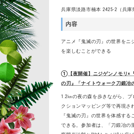
兵庫県淡路市楠本 2425-2（
内容
アニメ『鬼滅の刃』の世界をニ
を楽しむことができる
①
【夜開催】ニジゲンノモリ×
の刃』「ナイトウォーク刀鍛冶
1.2㎞の夜の森を歩きながら、プ
クションマッピング等で再現さ
『鬼滅の刃』の世界を体感する
できる。参加者は、「刀鍛冶の