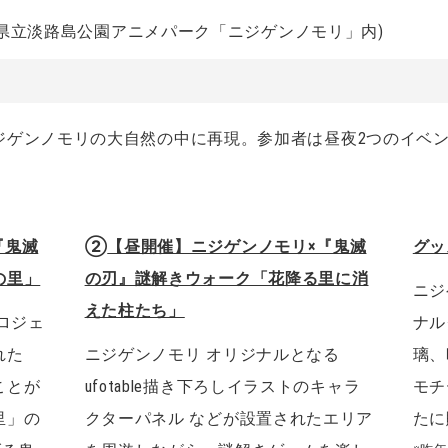
兵庫県立淡路島公園アニメパーク「ニジゲンノモリ」内)
ジゲンノモリの大自然の中に再現。参加者は昼夜2つのイベ
『鬼滅
②
【昼開催】ニジゲンノモリ×『鬼滅
グッ
の里」
の刃』謎解きウォーク「花降る里に消
ニジ
えた柱たち」
ロジェ
ナル
れた
ニジゲンノモリ オリジナルとなる
璃、
ことが
ufotable描き下ろしイラストのキャラ
モチ
里」の
クターパネル などが設置されたエリア
たに