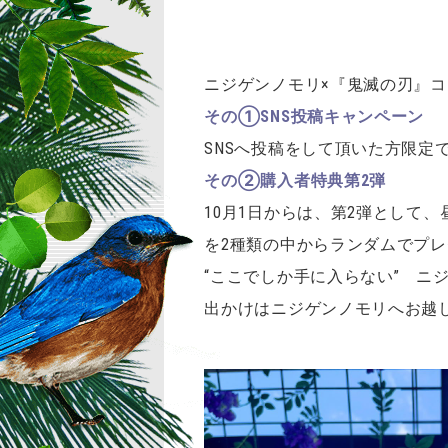
ニジゲンノモリ×『鬼滅の刃』
その①SNS投稿キャンペーン
SNSへ投稿をして頂いた方限
その②購入者特典第2弾
10月1日からは、第2弾として
を2種類の中からランダムでプ
“ここでしか手に入らない” ニ
出かけはニジゲンノモリへお越