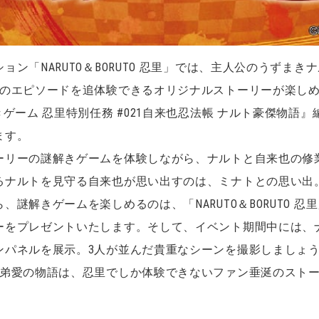
ン「NARUTO＆BORUTO 忍里」では、主人公のうずま
のエピソードを追体験できるオリジナルストーリーが楽しめる謎
ーム 忍里特別任務 #021自来也忍法帳 ナルト豪傑物語』編を
ます。
ーリーの謎解きゲームを体験しながら、ナルトと自来也の修
るナルトを見守る自来也が思い出すのは、ミナトとの思い出
謎解きゲームを楽しめるのは、「NARUTO＆BORUTO 
ーをプレゼントいたします。そして、イベント期間中には、
ンパネルを展示。3人が並んだ貴重なシーンを撮影しましょ
師弟愛の物語は、忍里でしか体験できないファン垂涎のストー