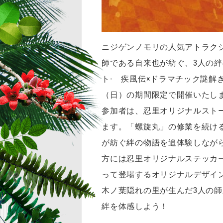
ニジゲンノモリの人気アトラクショ
師である自来也が紡ぐ、3人の絆
ト- 疾風伝×ドラマチック謎解きゲ
（日）の期間限定で開催いたし
参加者は、忍里オリジナルスト
ます。「螺旋丸」の修業を続け
が紡ぐ絆の物語を追体験しながら、
方には忍里オリジナルステッカ
って登場するオリジナルデザイ
木ノ葉隠れの里が生んだ3人の
絆を体感しよう！