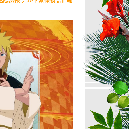
自来也忍法帳 ナルト豪傑物語』編