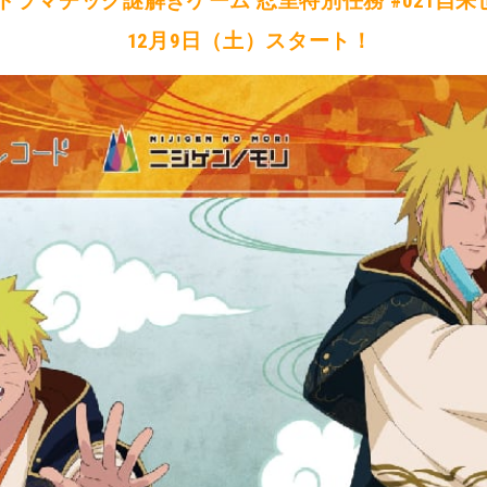
風伝×ドラマチック謎解きゲーム 忍里特別任務 #021
12月9日（土）スタート！