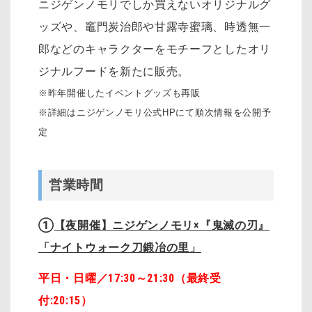
ニジゲンノモリでしか買えないオリジナルグ
ッズや、竈門炭治郎や甘露寺蜜璃、時透無一
郎などのキャラクターをモチーフとしたオリ
ジナルフードを新たに販売。
※昨年開催したイベントグッズも再販
※詳細はニジゲンノモリ公式HPにて順次情報を公開予
定
営業時間
①
【夜開催】ニジゲンノモリ×『鬼滅の刃』
「ナイトウォーク刀鍛冶の里」
平日・日曜／17:30～21:30（最終受
付:
20:15
）