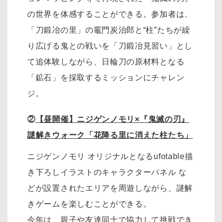
の世界を体感することができる。参加者は、
「刀鍛冶の里」の竈門炭治郎と“柱”たちが繰
り広げる鬼との戦いを「刀鍛冶見習い」とし
て追体験しながら、日輪刀の原材料となる
「鉱石」を採取するミッションにチャレン
ジ。
②
【昼開催】ニジゲンノモリ×『鬼滅の刃』
謎解きウォーク「花降る里に消えた柱たち」
ニジゲンノモリ オリジナルとなるufotable描
き下ろしイラストのキャラクターパネル な
どが設置されたエリアを周遊しながら、謎解
きゲームを楽しむことができる。
今年は、親子や友達同士で協力して挑戦でき