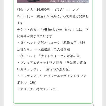
料金：大人／26,600円～（税込）、小人／
24,800円～（税込）※時期によって料金が変動し
ます
チケット内容：
「All Inclusive Ticket」には、下
記内容が含まれています
・昼イベント 謎解きウォーク「花降る里に消え
た柱たち」 一人任務編／二人任務編
・夜イベント 「ナイトウォーク刀鍛冶の里」
・プレミアムチケット購入特典 「炭治郎の背負
い風リュック」、「炭治郎の淡路瓦」
・ニジゲンノモリ オリジナルデザインドリンク
ボトル（1種）
・オリジナル特大ステッカー