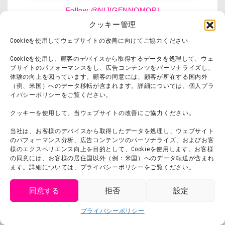
Follow @NIJIGENNOMORI
クッキー管理
Cookieを使用してウェブサイトの改善に向けてご協力ください
Cookieを使用し、顧客のデバイスから取得するデータを処理して、ウェ
ブサイトのパフォーマンスをし、広告コンテンツをパーソナライズし、
体験の向上を図っています。顧客の同意には、顧客が所在する国内外
Click to accept マーケティング cookies and
Tweets by NIJIGENNOMORI
（例、米国）へのデータ移転が含まれます。詳細については、個人プラ
enable this content
イバシーポリシーをご覧ください。
クッキーを使用して、当ウェブサイトの改善にご協力ください。
当社は、お客様のデバイスから取得したデータを処理し、ウェブサイト
のパフォーマンス分析、広告コンテンツのパーソナライズ、およびお客
様のエクスペリエンス向上を目的として、Cookieを使用します。お客様
の同意には、お客様の居住国以外（例：米国）へのデータ転送が含まれ
ます。詳細については、プライバシーポリシーをご覧ください。
『鬼滅の刃』 コラボイベ
同意する
拒否
設定
ント
公式サイトはこちら
get tickets
プライバシーポリシー
Language
チケット購入