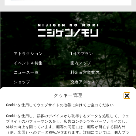
アトラクション
1日のプラン
イベント＆特集
園内マップ
ニュース一覧
料金＆営業案内
ショップ
交通アクセス
フード
ニジゲンノモリとは？
クッキー管理
オンラインショップ
Cookieを使用してウェブサイトの改善に向けてご協力ください
宿泊
Cookieを使用し、顧客のデバイスから取得するデータを処理して、ウェ
ブサイトのパフォーマンスをし、広告コンテンツをパーソナライズし、
体験の向上を図っています。顧客の同意には、顧客が所在する国内外
（例、米国）へのデータ移転が含まれます。詳細については、個人プラ
団体利用について
メディア掲載実績