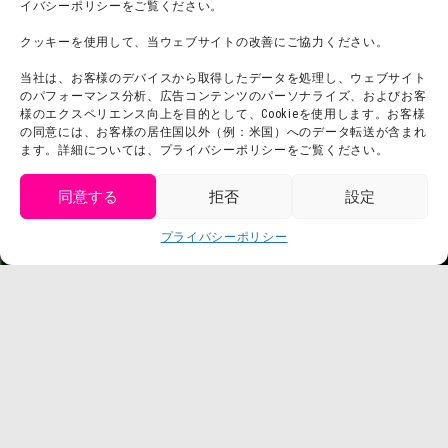
イバシーポリシーをご覧ください。
チームビルディング計画
SNS
クッキーを使用して、当ウェブサイトの改善にご協力ください。
よくある質問・
法令に基づく表記
当社は、お客様のデバイスから取得したデータを処理し、ウェブサイト
お問い合わせ
会社概要
のパフォーマンス分析、広告コンテンツのパーソナライズ、およびお客
利用規約
様のエクスペリエンス向上を目的として、Cookieを使用します。お客様
スタッフ募集
の同意には、お客様の居住国以外（例：米国）へのデータ転送が含まれ
プライバシーポリシー
ます。詳細については、プライバシーポリシーをご覧ください。
プレスリリース
同意する
拒否
設定
get tickets
プライバシーポリシー
Language
チケット購入