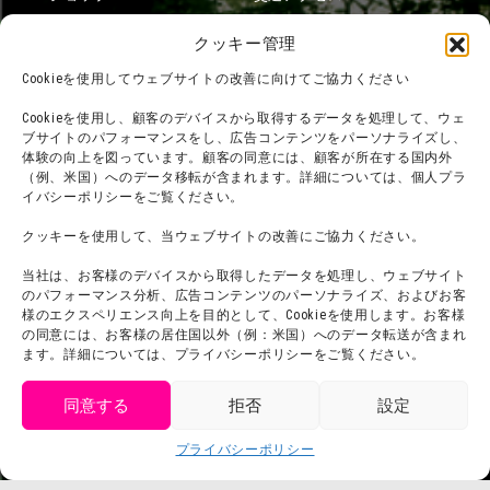
フード
ニジゲンノモリとは？
クッキー管理
オンラインショップ
Cookieを使用してウェブサイトの改善に向けてご協力ください
宿泊
Cookieを使用し、顧客のデバイスから取得するデータを処理して、ウェ
ブサイトのパフォーマンスをし、広告コンテンツをパーソナライズし、
体験の向上を図っています。顧客の同意には、顧客が所在する国内外
（例、米国）へのデータ移転が含まれます。詳細については、個人プラ
団体利用について
メディア掲載実績
イバシーポリシーをご覧ください。
チームビルディング計画
SNS
クッキーを使用して、当ウェブサイトの改善にご協力ください。
よくある質問・
法令に基づく表記
当社は、お客様のデバイスから取得したデータを処理し、ウェブサイト
お問い合わせ
会社概要
のパフォーマンス分析、広告コンテンツのパーソナライズ、およびお客
利用規約
様のエクスペリエンス向上を目的として、Cookieを使用します。お客様
スタッフ募集
の同意には、お客様の居住国以外（例：米国）へのデータ転送が含まれ
プライバシーポリシー
ます。詳細については、プライバシーポリシーをご覧ください。
プレスリリース
同意する
拒否
設定
get tickets
プライバシーポリシー
Language
チケット購入