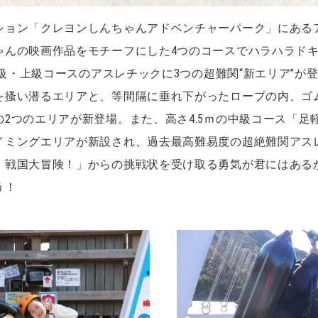
ション「クレヨンしんちゃんアドベンチャーパーク」にある
ゃんの映画作品をモチーフにした4つのコースでハラハラド
、中級・上級コースのアスレチックに3つの超難関“新エリア”が
を搔い潜るエリアと、等間隔に垂れ下がったロープの内、ゴ
2つのエリアが新登場。また、高さ4.5ｍの中級コース「足
イミングエリアが新設され、過去最高難易度の超絶難関アス
！戦国大冒険！」からの挑戦状を受け取る勇気が君にはある
う！