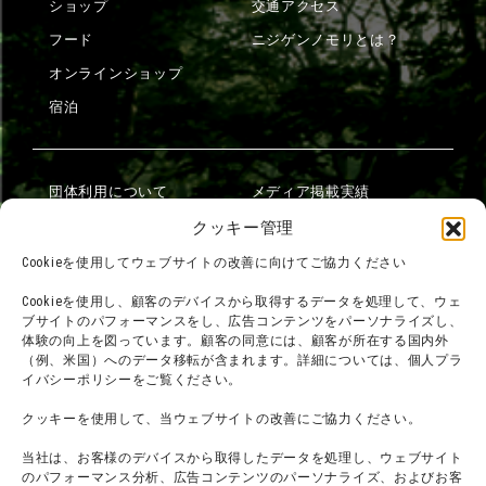
ショップ
交通アクセス
フード
ニジゲンノモリとは？
オンラインショップ
宿泊
団体利用について
メディア掲載実績
チームビルディング計画
SNS
クッキー管理
よくある質問・
法令に基づく表記
Cookieを使用してウェブサイトの改善に向けてご協力ください
お問い合わせ
会社概要
Cookieを使用し、顧客のデバイスから取得するデータを処理して、ウェ
利用規約
ブサイトのパフォーマンスをし、広告コンテンツをパーソナライズし、
スタッフ募集
体験の向上を図っています。顧客の同意には、顧客が所在する国内外
プライバシーポリシー
（例、米国）へのデータ移転が含まれます。詳細については、個人プラ
イバシーポリシーをご覧ください。
プレスリリース
クッキーを使用して、当ウェブサイトの改善にご協力ください。
当社は、お客様のデバイスから取得したデータを処理し、ウェブサイト
のパフォーマンス分析、広告コンテンツのパーソナライズ、およびお客