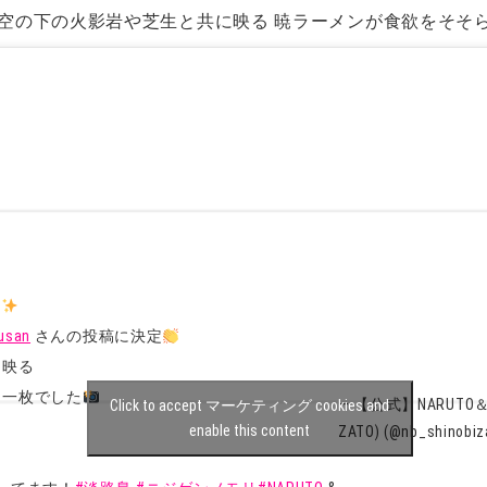
空の下の火影岩や芝生と共に映る 暁ラーメンが食欲をそそ
リ
usan
さんの投稿に決定
に映る
る一枚でした
— 【公式】NARUTO＆B
Click to accept マーケティング cookies and
enable this content
ZATO) (@nb_shinobiz