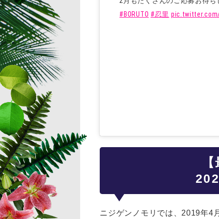
2月もたくさんのご応募お待ち
#BORUTO
#忍里
pic.twitter.co
【
2
ニジゲンノモリでは、2019年4月