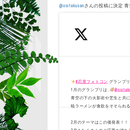
@ositakusan
さんの投稿に決定
青
#忍里フォトコン
グランプ
1月のグランプリは…
@ositak
青空の下の火影岩や芝生と共
暁ラーメンが食欲をそそられ
2月のテーマはこの後発表！！