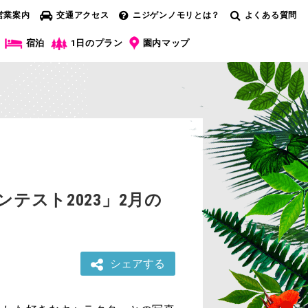
営業案内
交通アクセス
ニジゲンノモリとは？
よくある質問
宿泊
1日のプラン
園内マップ
テスト2023」2月の
シェアする