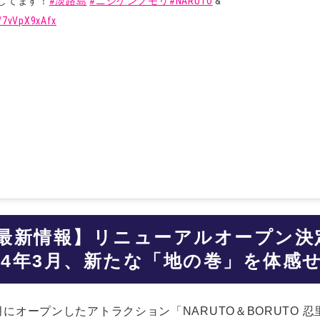
してます！
#淡路島
#ニジゲンノモリ
#NARUTO
&
m/7vVpX9xAfx
最新情報】リニューアルオープン決
024年3月、新たな「地の巻」を体感
にオープンしたアトラクション「NARUTO＆BORUTO 忍里(S