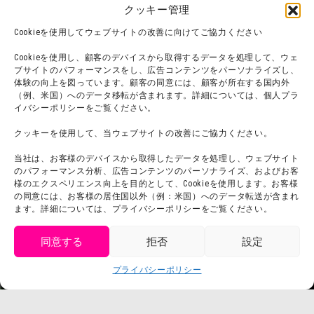
フード
ニジゲンノモリとは？
クッキー管理
オンラインショップ
Cookieを使用してウェブサイトの改善に向けてご協力ください
宿泊
Cookieを使用し、顧客のデバイスから取得するデータを処理して、ウェ
ブサイトのパフォーマンスをし、広告コンテンツをパーソナライズし、
体験の向上を図っています。顧客の同意には、顧客が所在する国内外
（例、米国）へのデータ移転が含まれます。詳細については、個人プラ
団体利用について
メディア掲載実績
イバシーポリシーをご覧ください。
チームビルディング計画
SNS
クッキーを使用して、当ウェブサイトの改善にご協力ください。
よくある質問・
法令に基づく表記
当社は、お客様のデバイスから取得したデータを処理し、ウェブサイト
お問い合わせ
会社概要
のパフォーマンス分析、広告コンテンツのパーソナライズ、およびお客
利用規約
様のエクスペリエンス向上を目的として、Cookieを使用します。お客様
スタッフ募集
の同意には、お客様の居住国以外（例：米国）へのデータ転送が含まれ
プライバシーポリシー
ます。詳細については、プライバシーポリシーをご覧ください。
プレスリリース
同意する
拒否
設定
get tickets
プライバシーポリシー
Language
チケット購入