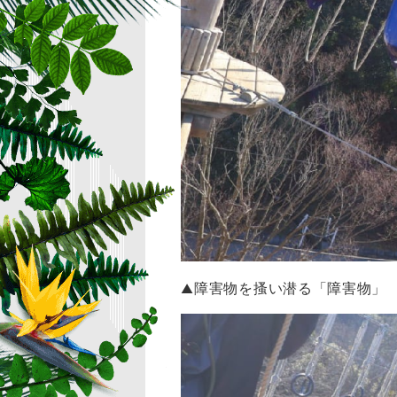
障害物を搔い潜る「障害物」
▲