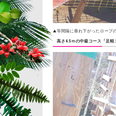
等間隔に垂れ下がったロープ
▲
高さ4.5ｍの中級コース「足