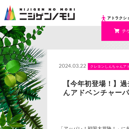
アトラクシ
チ
2024.03.22
クレヨンしんちゃんア
【今年初登場！】過
んアドベンチャーパ
「アッパレ！戦国大冒険！」に超