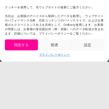
チームビルディング計画
SNS
クッキーを使用して、当ウェブサイトの改善にご協力ください。
よくある質問・
法令に基づく表記
当社は、お客様のデバイスから取得したデータを処理し、ウェブサイト
お問い合わせ
会社概要
のパフォーマンス分析、広告コンテンツのパーソナライズ、およびお客
利用規約
様のエクスペリエンス向上を目的として、Cookieを使用します。お客様
スタッフ募集
の同意には、お客様の居住国以外（例：米国）へのデータ転送が含まれ
プライバシーポリシー
ます。詳細については、プライバシーポリシーをご覧ください。
プレスリリース
同意する
拒否
設定
get tickets
プライバシーポリシー
Language
チケット購入