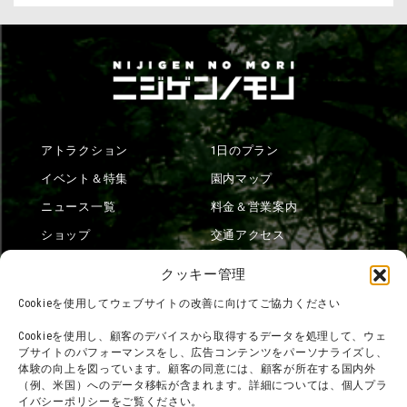
アトラクション
1日のプラン
イベント＆特集
園内マップ
ニュース一覧
料金＆営業案内
ショップ
交通アクセス
フード
ニジゲンノモリとは？
クッキー管理
オンラインショップ
Cookieを使用してウェブサイトの改善に向けてご協力ください
宿泊
Cookieを使用し、顧客のデバイスから取得するデータを処理して、ウェ
ブサイトのパフォーマンスをし、広告コンテンツをパーソナライズし、
体験の向上を図っています。顧客の同意には、顧客が所在する国内外
（例、米国）へのデータ移転が含まれます。詳細については、個人プラ
団体利用について
メディア掲載実績
イバシーポリシーをご覧ください。