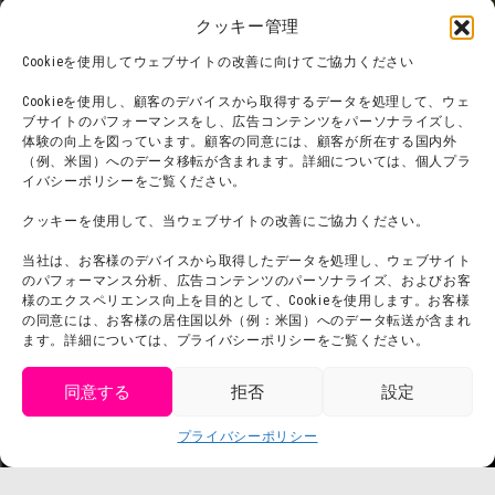
フード
ニジゲンノモリとは？
クッキー管理
オンラインショップ
Cookieを使用してウェブサイトの改善に向けてご協力ください
宿泊
Cookieを使用し、顧客のデバイスから取得するデータを処理して、ウェ
ブサイトのパフォーマンスをし、広告コンテンツをパーソナライズし、
体験の向上を図っています。顧客の同意には、顧客が所在する国内外
（例、米国）へのデータ移転が含まれます。詳細については、個人プラ
団体利用について
メディア掲載実績
イバシーポリシーをご覧ください。
チームビルディング計画
SNS
クッキーを使用して、当ウェブサイトの改善にご協力ください。
よくある質問・
法令に基づく表記
当社は、お客様のデバイスから取得したデータを処理し、ウェブサイト
お問い合わせ
会社概要
のパフォーマンス分析、広告コンテンツのパーソナライズ、およびお客
利用規約
様のエクスペリエンス向上を目的として、Cookieを使用します。お客様
スタッフ募集
の同意には、お客様の居住国以外（例：米国）へのデータ転送が含まれ
プライバシーポリシー
ます。詳細については、プライバシーポリシーをご覧ください。
プレスリリース
同意する
拒否
設定
get tickets
プライバシーポリシー
Language
チケット購入