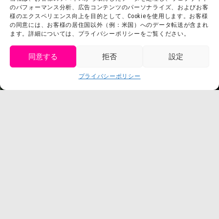
会社概要
のパフォーマンス分析、広告コンテンツのパーソナライズ、およびお客
利用規約
様のエクスペリエンス向上を目的として、Cookieを使用します。お客様
スタッフ募集
の同意には、お客様の居住国以外（例：米国）へのデータ転送が含まれ
プライバシーポリシー
ます。詳細については、プライバシーポリシーをご覧ください。
プレスリリース
同意する
拒否
設定
get tickets
プライバシーポリシー
Language
チケット購入
©臼井儀人／双葉社・シンエイ・テレビ朝日・ADK