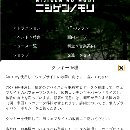
アトラクション
1日のプラン
イベント＆特集
園内マップ
ニュース一覧
料金＆営業案内
ショップ
交通アクセス
フード
ニジゲンノモリとは？
クッキー管理
オンラインショップ
Cookieを使用してウェブサイトの改善に向けてご協力ください
宿泊
Cookieを使用し、顧客のデバイスから取得するデータを処理して、ウェ
ブサイトのパフォーマンスをし、広告コンテンツをパーソナライズし、
体験の向上を図っています。顧客の同意には、顧客が所在する国内外
（例、米国）へのデータ移転が含まれます。詳細については、個人プラ
団体利用について
メディア掲載実績
イバシーポリシーをご覧ください。
チームビルディング計画
SNS
クッキーを使用して、当ウェブサイトの改善にご協力ください。
よくある質問・
法令に基づく表記
当社は、お客様のデバイスから取得したデータを処理し、ウェブサイト
お問い合わせ