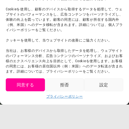
宿泊
Cookieを使用し、顧客のデバイスから取得するデータを処理して、ウェ
ブサイトのパフォーマンスをし、広告コンテンツをパーソナライズし、
体験の向上を図っています。顧客の同意には、顧客が所在する国内外
（例、米国）へのデータ移転が含まれます。詳細については、個人プラ
団体利用について
メディア掲載実績
イバシーポリシーをご覧ください。
チームビルディング計画
SNS
クッキーを使用して、当ウェブサイトの改善にご協力ください。
よくある質問・
法令に基づく表記
当社は、お客様のデバイスから取得したデータを処理し、ウェブサイト
お問い合わせ
会社概要
のパフォーマンス分析、広告コンテンツのパーソナライズ、およびお客
利用規約
様のエクスペリエンス向上を目的として、Cookieを使用します。お客様
スタッフ募集
の同意には、お客様の居住国以外（例：米国）へのデータ転送が含まれ
プライバシーポリシー
ます。詳細については、プライバシーポリシーをご覧ください。
プレスリリース
同意する
拒否
設定
get tickets
プライバシーポリシー
Language
チケット購入