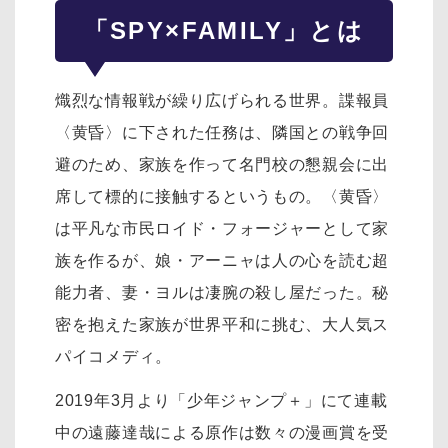
「SPY×FAMILY」とは
熾烈な情報戦が繰り広げられる世界。諜報員
〈黄昏〉に下された任務は、隣国との戦争回
避のため、家族を作って名門校の懇親会に出
席して標的に接触するというもの。〈黄昏〉
は平凡な市民ロイド・フォージャーとして家
族を作るが、娘・アーニャは人の心を読む超
能力者、妻・ヨルは凄腕の殺し屋だった。秘
密を抱えた家族が世界平和に挑む、大人気ス
パイコメディ。
2019年3月より「少年ジャンプ＋」にて連載
中の遠藤達哉による原作は数々の漫画賞を受