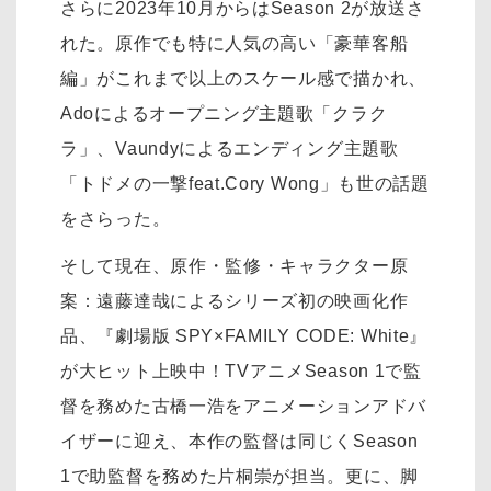
さらに2023年10月からはSeason 2が放送さ
れた。原作でも特に人気の高い「豪華客船
編」がこれまで以上のスケール感で描かれ、
Adoによるオープニング主題歌「クラク
ラ」、Vaundyによるエンディング主題歌
「トドメの一撃feat.Cory Wong」も世の話題
をさらった。
そして現在、原作・監修・キャラクター原
案：遠藤達哉によるシリーズ初の映画化作
品、『劇場版 SPY×FAMILY CODE: White』
が大ヒット上映中！TVアニメSeason 1で監
督を務めた古橋一浩をアニメーションアドバ
イザーに迎え、本作の監督は同じくSeason
1で助監督を務めた片桐崇が担当。更に、脚