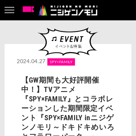
2024.04.27
SPY×FAMILY
【GW期間も大好評開催
中！】TVアニメ
『SPY×FAMILY』とコラボレ
ーションした期間限定イベ
ント『SPY×FAMILY inニジゲ
ンノモリ～ドキドキめいろ