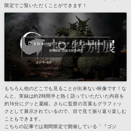
限定でご覧いただくことができます！
Click to accept マーケティング cookies and
enable this content
もちろん他のどこでも見ることが出来ない映像です！な
んと、実録は約2時間半と熱く語っていただいた内容を
約16分にグッと凝縮。さらに監督の言葉もグラフィッ
クとして展示されているので、目で見て振り返り楽しむ
こともできます。
こちらの記事では期間限定で開催している
「『ゴジ