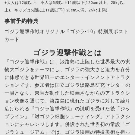
※大人は12歳以上、小人は5歳以上11歳以下(120cm以上、25kg以
上)、キッズは5歳以上11歳以下(120cm未満、25kg未満)
事前予約特典
ゴジラ迎撃作戦オリジナル『ゴジラ‐1.0』特別展ポスト
カード
ゴジラ迎撃作戦とは
『ゴジラ迎撃作戦』は、淡路島に上陸した世界最大の実
物大ゴジラをテーマにし、ゴジラの強大さと迫力を存分
に体感できる世界唯一のエンターテインメントアトラク
ションです。参加者は国立ゴジラ淡路島研究センターの
一員となり、東宝が制作した映画さながらのアトラクシ
ョン映像を通じて、淡路島に現れたゴジラに対して繰り
広げられる『ゴジラ迎撃作戦』の説明を受けた後「ジッ
プライン」「対ゴジラ細胞シューティング」アトラクシ
ョンにチャレンジします。併設された世界初の常設「ゴ
ジラミュージアム」では、ゴジラ映画の特撮美術を担っ