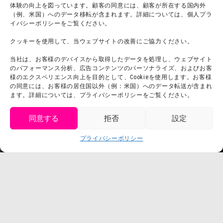
体験の向上を図っています。顧客の同意には、顧客が所在する国内外
宿泊
（例、米国）へのデータ移転が含まれます。詳細については、個人プラ
イバシーポリシーをご覧ください。
クッキーを使用して、当ウェブサイトの改善にご協力ください。
団体利用について
メディア掲載実績
当社は、お客様のデバイスから取得したデータを処理し、ウェブサイト
チームビルディング計画
SNS
のパフォーマンス分析、広告コンテンツのパーソナライズ、およびお客
よくある質問・
法令に基づく表記
様のエクスペリエンス向上を目的として、Cookieを使用します。お客様
の同意には、お客様の居住国以外（例：米国）へのデータ転送が含まれ
お問い合わせ
会社概要
ます。詳細については、プライバシーポリシーをご覧ください。
利用規約
スタッフ募集
同意する
拒否
設定
プライバシーポリシー
get tickets
プレスリリース
プライバシーポリシー
Language
チケット購入