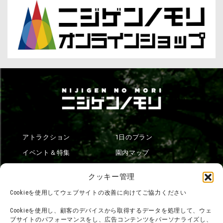
アトラクション
1日のプラン
イベント＆特集
園内マップ
ニュース一覧
料金＆営業案内
クッキー管理
ショップ
交通アクセス
Cookieを使用してウェブサイトの改善に向けてご協力ください
フード
ニジゲンノモリとは？
Cookieを使用し、顧客のデバイスから取得するデータを処理して、ウェ
オンラインショップ
ブサイトのパフォーマンスをし、広告コンテンツをパーソナライズし、