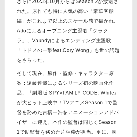
さらに2023年10月からはSeason 2が放送さ
れた。原作でも特に人気の高い「豪華客船
編」がこれまで以上のスケール感で描かれ、
Adoによるオープニング主題歌「クラク
ラ」、Vaundyによるエンディング主題歌
「トドメの一撃feat.Cory Wong」も世の話題
をさらった。
そして現在、原作・監修・キャラクター原
案：遠藤達哉によるシリーズ初の映画化作
品、『劇場版 SPY×FAMILY CODE: White』
が大ヒット上映中！TVアニメSeason 1で監
督を務めた古橋一浩をアニメーションアドバ
イザーに迎え、本作の監督は同じくSeason
1で助監督を務めた片桐崇が担当。更に、脚