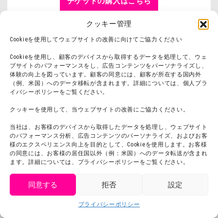
チケットの購入はこちら
クッキー管理
『SPY×FAMILY inニジゲン
Cookieを使用してウェブサイトの改善に向けてご協力ください
ノモリ～ドキドキめいろと
Cookieを使用し、顧客のデバイスから取得するデータを処理して、ウェ
フラワーパーク～』公式サ
ブサイトのパフォーマンスをし、広告コンテンツをパーソナライズし、
体験の向上を図っています。顧客の同意には、顧客が所在する国内外
イトはこちら
（例、米国）へのデータ移転が含まれます。詳細については、個人プラ
イバシーポリシーをご覧ください。
クッキーを使用して、当ウェブサイトの改善にご協力ください。
兵庫県立淡路島公園アニ
当社は、お客様のデバイスから取得したデータを処理し、ウェブサイト
メパーク「ニジゲンノ
のパフォーマンス分析、広告コンテンツのパーソナライズ、およびお客
様のエクスペリエンス向上を目的として、Cookieを使用します。お客様
モリ」概要
の同意には、お客様の居住国以外（例：米国）へのデータ転送が含まれ
ます。詳細については、プライバシーポリシーをご覧ください。
同意する
拒否
設定
パソナグループは2008年から兵庫県淡路島
get tickets
プライバシーポリシー
Language
で自治体や地元関係者と連携し、様々な人材
チケット購入