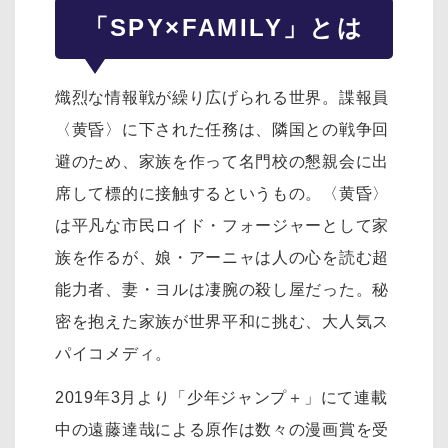
「SPY×FAMILY」とは
熾烈な情報戦が繰り広げられる世界。諜報員
〈黄昏〉に下された任務は、隣国との戦争回
避のため、家族を作って名門校の懇親会に出
席して標的に接触するというもの。〈黄昏〉
は平凡な市民ロイド・フォージャーとして家
族を作るが、娘・アーニャは人の心を読む超
能力者、妻・ヨルは凄腕の殺し屋だった。秘
密を抱えた家族が世界平和に挑む、大人気ス
パイコメディ。
2019年3月より「少年ジャンプ＋」にて連載
中の遠藤達哉による原作は数々の漫画賞を受