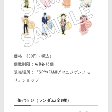
価格：330円（税込）
個数制限：A/B各16個
販売場所：『SPY×FAMILY inニジゲンノモ
リ』ショップ
缶バッジ（ランダム/全8種）