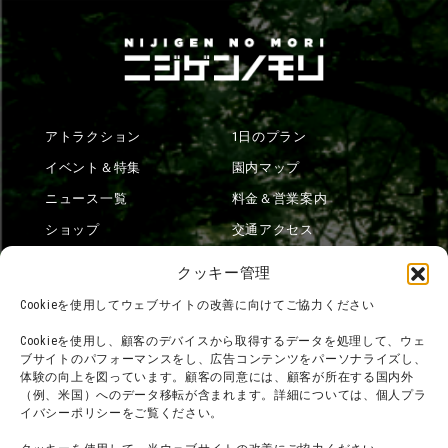
アトラクション
1日のプラン
イベント＆特集
園内マップ
ニュース一覧
料金＆営業案内
ショップ
交通アクセス
フード
ニジゲンノモリとは？
クッキー管理
オンラインショップ
Cookieを使用してウェブサイトの改善に向けてご協力ください
宿泊
Cookieを使用し、顧客のデバイスから取得するデータを処理して、ウェ
ブサイトのパフォーマンスをし、広告コンテンツをパーソナライズし、
体験の向上を図っています。顧客の同意には、顧客が所在する国内外
（例、米国）へのデータ移転が含まれます。詳細については、個人プラ
団体利用について
メディア掲載実績
イバシーポリシーをご覧ください。
チームビルディング計画
SNS