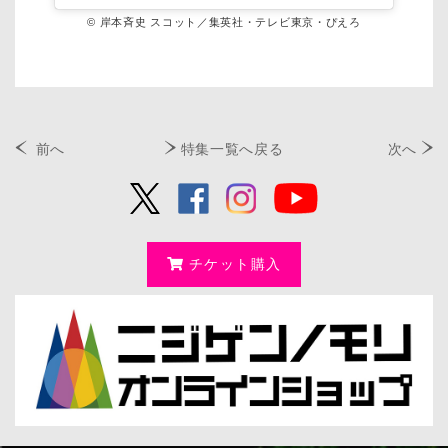
© 岸本斉史 スコット／集英社・テレビ東京・ぴえろ
前へ
特集一覧へ戻る
次へ
チケット購入