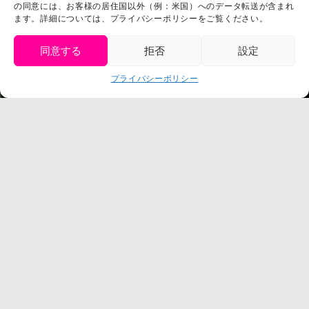
の同意には、お客様の居住国以外（例：米国）へのデータ転送が含まれ
プライバシーポリシー
ます。詳細については、プライバシーポリシーをご覧ください。
プレスリリース
同意する
拒否
設定
get tickets
プライバシーポリシー
Language
チケット購入
©臼井儀人／双葉社・シンエイ・テレビ朝日・ADK
©臼井儀人／双葉社・シンエイ・テレビ朝日・ADK 1993-2026
©岸本斉史 スコット／集英社・テレビ東京・ぴえろ
TM & © TOHO