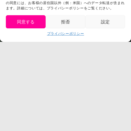
の同意には、お客様の居住国以外（例：米国）へのデータ転送が含まれ
プライバシーポリシー
ます。詳細については、プライバシーポリシーをご覧ください。
プレスリリース
同意する
拒否
設定
get tickets
プライバシーポリシー
Language
チケット購入
©臼井儀人／双葉社・シンエイ・テレビ朝日・ADK
©臼井儀人／双葉社・シンエイ・テレビ朝日・ADK 1993-2026
©岸本斉史 スコット／集英社・テレビ東京・ぴえろ
TM & © TOHO