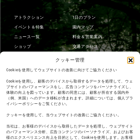
アトラクション
1日のプラン
イベント＆特集
園内マップ
ニュース一覧
料金＆営業案内
ショップ
交通アクセス
フード
ニジゲンノモリとは？
クッキー管理
オンラインショップ
Cookieを使用してウェブサイトの改善に向けてご協力ください
宿泊
Cookieを使用し、顧客のデバイスから取得するデータを処理して、ウェ
ブサイトのパフォーマンスをし、広告コンテンツをパーソナライズし、
体験の向上を図っています。顧客の同意には、顧客が所在する国内外
（例、米国）へのデータ移転が含まれます。詳細については、個人プラ
団体利用について
メディア掲載実績
イバシーポリシーをご覧ください。
チームビルディング計画
SNS
クッキーを使用して、当ウェブサイトの改善にご協力ください。
よくある質問・
法令に基づく表記
当社は、お客様のデバイスから取得したデータを処理し、ウェブサイト
お問い合わせ
会社概要
のパフォーマンス分析、広告コンテンツのパーソナライズ、およびお客
利用規約
様のエクスペリエンス向上を目的として、Cookieを使用します。お客様
スタッフ募集