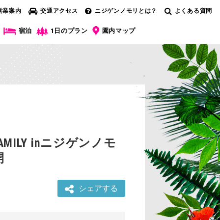
営業案内
交通アクセス
ニジゲンノモリとは？
よくある質問
宿泊
1日のプラン
園内マップ
ILY inニジゲンノモ
開
シェアする