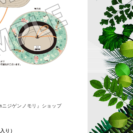
Y inニジゲンノモリ』ショップ
枚入り）