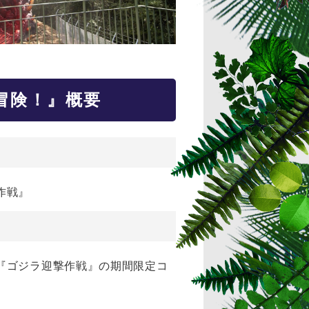
冒険！』概要
作戦』
『ゴジラ迎撃作戦』の期間限定コ