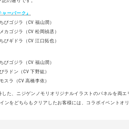
下記の通りです。
チャーパーク』
ちびゴジラ（CV 福山潤）
メカゴジラ（CV 松岡禎丞）
ちびギドラ（CV 江口拓也）
ちびゴジラ（CV 福山潤）
びラドン（CV 下野紘）
モスラ（CV 高橋李依）
扮した、ニジゲンノモリオリジナルイラストのパネルを両エ
ラインをどちらもクリアしたお客様には、コラボイベントオ