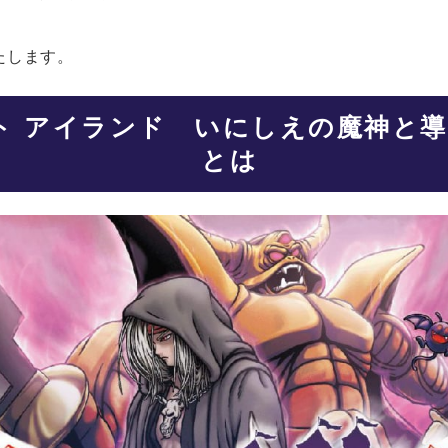
ド
たします。
ト アイランド いにしえの魔神と
とは