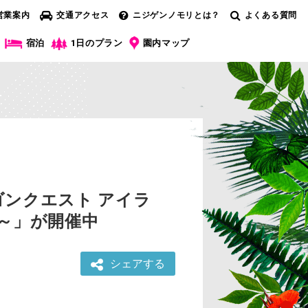
営業案内
交通アクセス
ニジゲンノモリとは？
よくある質問
宿泊
1日のプラン
園内マップ
ンクエスト アイラ
～」が開催中
シェアする