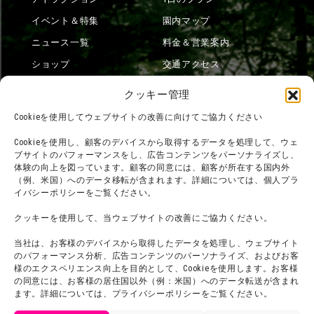
イベント＆特集
園内マップ
ニュース一覧
料金＆営業案内
ショップ
交通アクセス
フード
ニジゲンノモリとは？
クッキー管理
オンラインショップ
Cookieを使用してウェブサイトの改善に向けてご協力ください
宿泊
Cookieを使用し、顧客のデバイスから取得するデータを処理して、ウェ
ブサイトのパフォーマンスをし、広告コンテンツをパーソナライズし、
体験の向上を図っています。顧客の同意には、顧客が所在する国内外
（例、米国）へのデータ移転が含まれます。詳細については、個人プラ
団体利用について
メディア掲載実績
イバシーポリシーをご覧ください。
チームビルディング計画
SNS
クッキーを使用して、当ウェブサイトの改善にご協力ください。
よくある質問・
法令に基づく表記
当社は、お客様のデバイスから取得したデータを処理し、ウェブサイト
お問い合わせ
会社概要
のパフォーマンス分析、広告コンテンツのパーソナライズ、およびお客
利用規約
様のエクスペリエンス向上を目的として、Cookieを使用します。お客様
スタッフ募集
の同意には、お客様の居住国以外（例：米国）へのデータ転送が含まれ
プライバシーポリシー
ます。詳細については、プライバシーポリシーをご覧ください。
プレスリリース