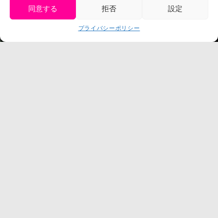
同意する
拒否
設定
get tickets
プライバシーポリシー
Language
チケット購入
©臼井儀人／双葉社・シンエイ・テレビ朝日・ADK
©臼井儀人／双葉社・シンエイ・テレビ朝日・ADK 1993-2026
©岸本斉史 スコット／集英社・テレビ東京・ぴえろ
TM & © TOHO
© ARMOR PROJECT/BIRD STUDIO/SQUARE ENIX
©諫山創・講談社／「進撃の巨人」The Final Season製作委員会
©2026 Nijigennomori Inc. All Rights Reserved.