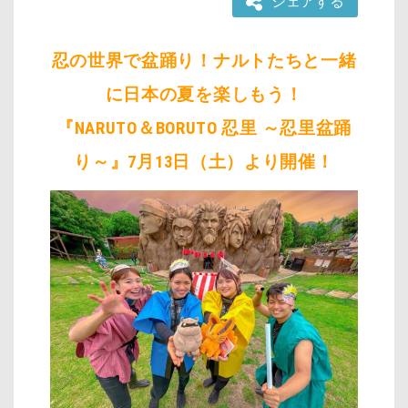
シェアする
忍の世界で盆踊り！ナルトたちと一緒
に日本の夏を楽しもう！
『NARUTO＆BORUTO 忍里 ～忍里盆踊
り～』7月13日（土）より開催！