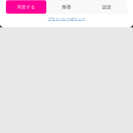
プレスリリース
同意する
拒否
設定
get tickets
プライバシーポリシー
Language
チケット購入
©臼井儀人／双葉社・シンエイ・テレビ朝日・ADK
©臼井儀人／双葉社・シンエイ・テレビ朝日・ADK 1993-2026
©岸本斉史 スコット／集英社・テレビ東京・ぴえろ
TM & © TOHO
© ARMOR PROJECT/BIRD STUDIO/SQUARE ENIX
©諫山創・講談社／「進撃の巨人」The Final Season製作委員会
©2026 Nijigennomori Inc. All Rights Reserved.