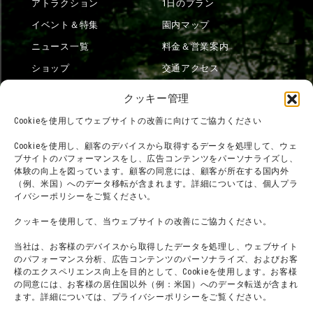
アトラクション
1日のプラン
イベント＆特集
園内マップ
ニュース一覧
料金＆営業案内
ショップ
交通アクセス
フード
ニジゲンノモリとは？
クッキー管理
オンラインショップ
Cookieを使用してウェブサイトの改善に向けてご協力ください
宿泊
Cookieを使用し、顧客のデバイスから取得するデータを処理して、ウェ
ブサイトのパフォーマンスをし、広告コンテンツをパーソナライズし、
体験の向上を図っています。顧客の同意には、顧客が所在する国内外
（例、米国）へのデータ移転が含まれます。詳細については、個人プラ
団体利用について
メディア掲載実績
イバシーポリシーをご覧ください。
チームビルディング計画
SNS
クッキーを使用して、当ウェブサイトの改善にご協力ください。
よくある質問・
法令に基づく表記
当社は、お客様のデバイスから取得したデータを処理し、ウェブサイト
お問い合わせ
会社概要
のパフォーマンス分析、広告コンテンツのパーソナライズ、およびお客
利用規約
様のエクスペリエンス向上を目的として、Cookieを使用します。お客様
スタッフ募集
の同意には、お客様の居住国以外（例：米国）へのデータ転送が含まれ
プライバシーポリシー
ます。詳細については、プライバシーポリシーをご覧ください。