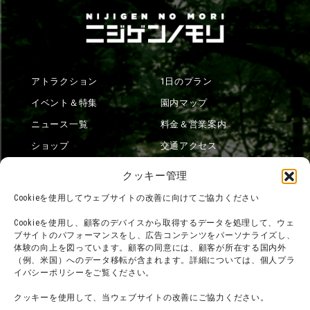
アトラクション
1日のプラン
イベント＆特集
園内マップ
ニュース一覧
料金＆営業案内
ショップ
交通アクセス
フード
ニジゲンノモリとは？
クッキー管理
オンラインショップ
Cookieを使用してウェブサイトの改善に向けてご協力ください
宿泊
Cookieを使用し、顧客のデバイスから取得するデータを処理して、ウェ
ブサイトのパフォーマンスをし、広告コンテンツをパーソナライズし、
体験の向上を図っています。顧客の同意には、顧客が所在する国内外
（例、米国）へのデータ移転が含まれます。詳細については、個人プラ
団体利用について
メディア掲載実績
イバシーポリシーをご覧ください。
チームビルディング計画
SNS
クッキーを使用して、当ウェブサイトの改善にご協力ください。
よくある質問・
法令に基づく表記