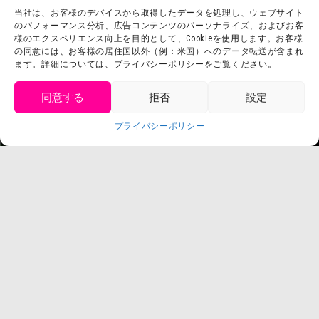
当社は、お客様のデバイスから取得したデータを処理し、ウェブサイト
お問い合わせ
会社概要
のパフォーマンス分析、広告コンテンツのパーソナライズ、およびお客
利用規約
様のエクスペリエンス向上を目的として、Cookieを使用します。お客様
スタッフ募集
の同意には、お客様の居住国以外（例：米国）へのデータ転送が含まれ
プライバシーポリシー
ます。詳細については、プライバシーポリシーをご覧ください。
プレスリリース
同意する
拒否
設定
get tickets
プライバシーポリシー
Language
チケット購入