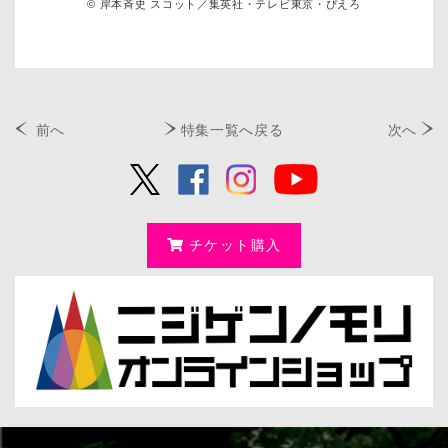
© 岸本斉史 スコット／集英社・テレビ東京・ぴえろ
前へ
特集一覧へ戻る
次へ
チケット購入