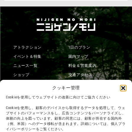
アトラクション
1日のプラン
イベント＆特集
園内マップ
ニュース一覧
料金＆営業案内
ショップ
交通アクセス
フード
ニジゲンノモリとは？
クッキー管理
オンラインショップ
Cookieを使用してウェブサイトの改善に向けてご協力ください
宿泊
Cookieを使用し、顧客のデバイスから取得するデータを処理して、ウェ
ブサイトのパフォーマンスをし、広告コンテンツをパーソナライズし、
体験の向上を図っています。顧客の同意には、顧客が所在する国内外
（例、米国）へのデータ移転が含まれます。詳細については、個人プラ
団体利用について
メディア掲載実績
イバシーポリシーをご覧ください。