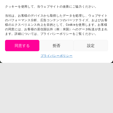
チームビルディング計画
SNS
クッキーを使用して、当ウェブサイトの改善にご協力ください。
よくある質問・
法令に基づく表記
当社は、お客様のデバイスから取得したデータを処理し、ウェブサイト
お問い合わせ
会社概要
のパフォーマンス分析、広告コンテンツのパーソナライズ、およびお客
利用規約
様のエクスペリエンス向上を目的として、Cookieを使用します。お客様
スタッフ募集
の同意には、お客様の居住国以外（例：米国）へのデータ転送が含まれ
プライバシーポリシー
ます。詳細については、プライバシーポリシーをご覧ください。
プレスリリース
同意する
拒否
設定
get tickets
プライバシーポリシー
Language
チケット購入