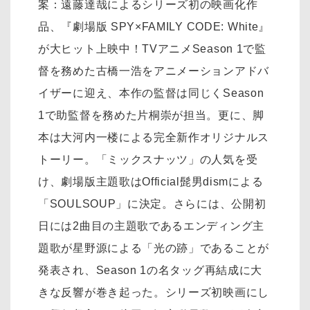
案：遠藤達哉によるシリーズ初の映画化作
品、『劇場版 SPY×FAMILY CODE: White』
が大ヒット上映中！TVアニメSeason 1で監
督を務めた古橋一浩をアニメーションアドバ
イザーに迎え、本作の監督は同じくSeason
1で助監督を務めた片桐崇が担当。更に、脚
本は大河内一楼による完全新作オリジナルス
トーリー。「ミックスナッツ」の人気を受
け、劇場版主題歌はOfficial髭男dismによる
「SOULSOUP」に決定。さらには、公開初
日には2曲目の主題歌であるエンディング主
題歌が星野源による「光の跡」であることが
発表され、Season 1の名タッグ再結成に大
きな反響が巻き起った。シリーズ初映画にし