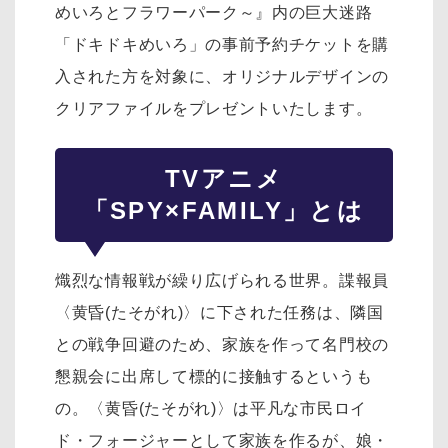
めいろとフラワーパーク～』内の巨大迷路
「ドキドキめいろ」の事前予約チケットを購
入された方を対象に、オリジナルデザインの
クリアファイルをプレゼントいたします。
TVアニメ
「SPY×FAMILY」とは
熾烈な情報戦が繰り広げられる世界。諜報員
〈黄昏(たそがれ)〉に下された任務は、隣国
との戦争回避のため、家族を作って名門校の
懇親会に出席して標的に接触するというも
の。〈黄昏(たそがれ)〉は平凡な市民ロイ
ド・フォージャーとして家族を作るが、娘・