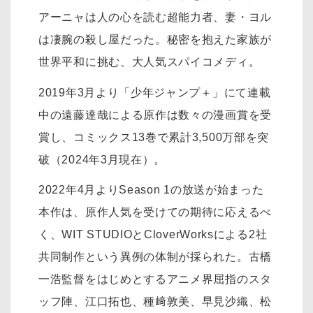
アーニャは人の心を読む超能力者、妻・ヨル
は凄腕の殺し屋だった。秘密を抱えた家族が
世界平和に挑む、大人気スパイコメディ。
2019年3月より「少年ジャンプ＋」にて連載
中の遠藤達哉による原作は数々の漫画賞を受
賞し、コミックス13巻で累計3,500万部を突
破（2024年3月現在）。
2022年4月よりSeason 1の放送が始まった
本作は、原作人気を受けての期待に応えるべ
く、WIT STUDIOとCloverWorksによる2社
共同制作という異例の体制が採られた。古橋
一浩監督をはじめとするアニメ界屈指のスタ
ッフ陣、江口拓也、種﨑敦美、早見沙織、松