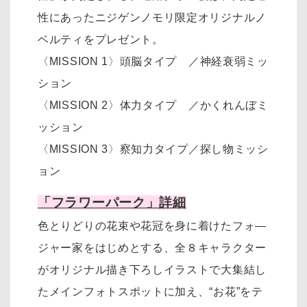
性にあったニジゲンノモリ限定オリジナルノ
ベルティをプレゼント。
〈MISSION 1〉頭脳タイプ ／神経衰弱ミッ
ション
〈MISSION 2〉体力タイプ ／かくれんぼミ
ッション
〈MISSION 3〉察知力タイプ／探し物ミッシ
ョン
「フラワーパーク」詳細
色とりどりの花束や花冠を身に着けたフォ―
ジャー家をはじめとする、全８キャラクター
がオリジナル描き下ろしイラストで大集結し
たメインフォトスポットに加え、“お花”をテ