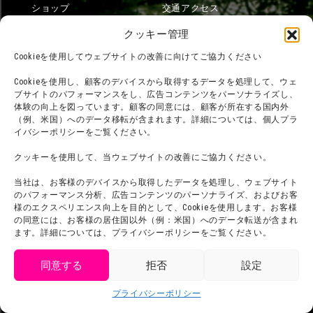
ショップ
交通アクセス
フード
ニジゲンノモリとは？
クッキー管理
オンラインショップ
Cookieを使用してウェブサイトの改善に向けてご協力ください
宿泊
Cookieを使用し、顧客のデバイスから取得するデータを処理して、ウェ
ブサイトのパフォーマンスをし、広告コンテンツをパーソナライズし、
体験の向上を図っています。顧客の同意には、顧客が所在する国内外
（例、米国）へのデータ移転が含まれます。詳細については、個人プラ
団体利用について
メディア掲載実績
イバシーポリシーをご覧ください。
チームビルディング計画
SNS
クッキーを使用して、当ウェブサイトの改善にご協力ください。
よくある質問・
法令に基づく表記
当社は、お客様のデバイスから取得したデータを処理し、ウェブサイト
お問い合わせ
会社概要
のパフォーマンス分析、広告コンテンツのパーソナライズ、およびお客
様のエクスペリエンス向上を目的として、Cookieを使用します。お客様
利用規約
スタッフ募集
の同意には、お客様の居住国以外（例：米国）へのデータ転送が含まれ
プライバシーポリシー
ます。詳細については、プライバシーポリシーをご覧ください。
プレスリリース
同意する
拒否
設定
get tickets
プライバシーポリシー
Language
チケット購入