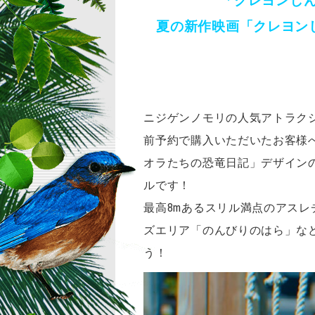
「クレヨンし
夏の新作映画「クレヨン
ニジゲンノモリの人気アトラク
前予約で購入いただいたお客様
オラたちの恐竜日記」デザイン
ルです！
最高8mあるスリル満点のアス
ズエリア「のんびりのはら」な
う！