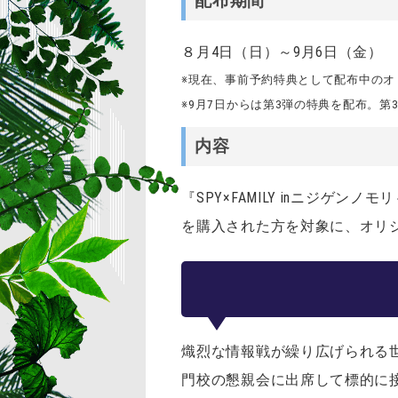
配布期間
８月4日（日）～9月6日（金）
※現在、事前予約特典として配布中のオ
※9月7日からは第3弾の特典を配布。
内容
『SPY×FAMILY inニジ
を購入された方を対象に、オリ
熾烈な情報戦が繰り広げられる
門校の懇親会に出席して標的に