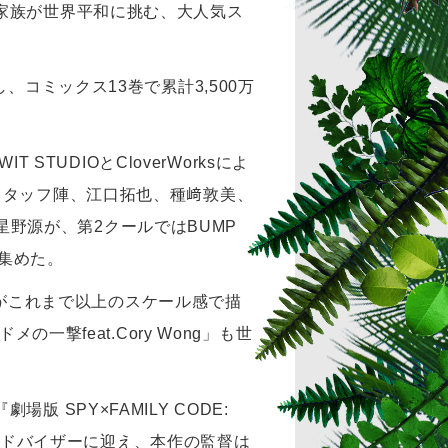
家族が世界平和に挑む、大人気ス
コミックス13巻で累計3,500万
TUDIOとCloverWorksによ
スタッフ陣、江口拓也、種﨑敦美、
、星野源が、第2クールではBUMP
を集めた。
編」がこれまで以上のスケール感で描
撃feat.Cory Wong」も世
SPY×FAMILY CODE:
ンアドバイザーに迎え、本作の監督は