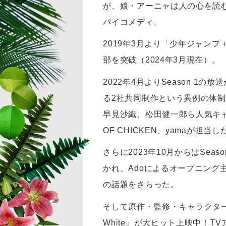
が、娘・アーニャは人の心を読
パイコメディ。
2019年3月より「少年ジャン
部を突破（2024年3月現在）。
2022年4月よりSeason 1の
る2社共同制作という異例の体
早見沙織、松田健一郎ら人気キャス
OF CHICKEN、yamaが
さらに2023年10月からはSe
かれ、Adoによるオープニング主題
の話題をさらった。
そして原作・監修・キャラクターデ
White』が大ヒット上映中！T