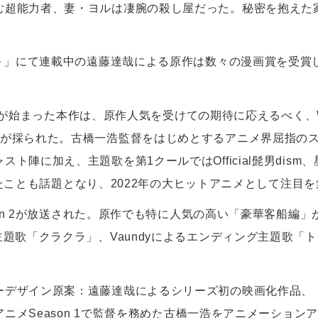
む超能力者、妻・ヨルは凄腕の殺し屋だった。秘密を抱えた
プ＋」にて連載中の遠藤達哉による原作は数々の漫画賞を受賞し、
放送が始まった本作は、原作人気を受けての期待に応えるべく、WIT S
制が採られた。古橋一浩監督をはじめとするアニメ界屈指の
ト陣に加え、主題歌を第1クールではOfficial髭男dism
担当したことも話題となり、2022年の大ヒットアニメとして注目
ason 2が放送された。原作でも特に人気の高い「豪華客船
歌「クラクラ」、Vaundyによるエンディング主題歌「トドメの一
ザイン原案：遠藤達哉によるシリーズ初の映画化作品、『劇場版 
VアニメSeason 1で監督を務めた古橋一浩をアニメーショ