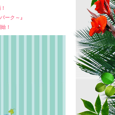
場！
ワーパーク～』
開始！