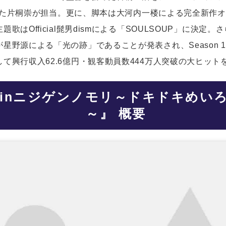
を務めた片桐崇が担当。更に、脚本は大河内一楼による完全新作
歌はOfficial髭男dismによる「SOULSOUP」に決定
星野源による「光の跡」であることが発表され、Season 
て興行収入62.6億円・観客動員数444万人突破の大ヒット
LY inニジゲンノモリ～ドキドキめ
～』 概要