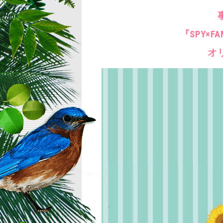
『SPY×
オ