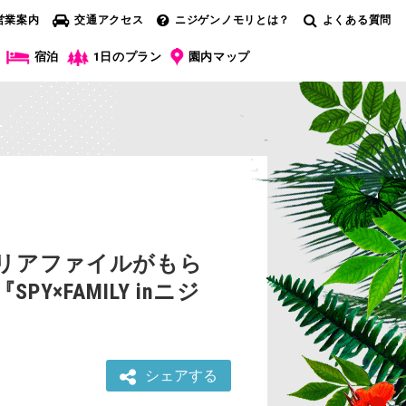
営業案内
交通アクセス
ニジゲンノモリとは？
よくある質問
宿泊
1日のプラン
園内マップ
リアファイルがもら
×FAMILY inニジ
シェアする