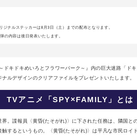
リジナルステッカーは8月3日（土）までの配布となります。
第3弾の内容は後日発表いたします。
ゲンノモリ～ドキドキめいろとフラワーパーク～』内の巨大迷路「
ジナルデザインのクリアファイルをプレゼントいたします。
TVアニメ「SPY×FAMILY」とは
世界。諜報員〈黄昏(たそがれ)〉に下された任務は、隣国と
接触するというもの。〈黄昏(たそがれ)〉は平凡な市民ロイ