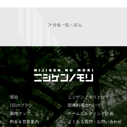
特集一覧へ戻る
宿泊
ニジゲンノモリとは？
1日のプラン
団体利用について
園内マップ
チームビルディング計画
料金＆営業案内
よくある質問・
お問い合わせ