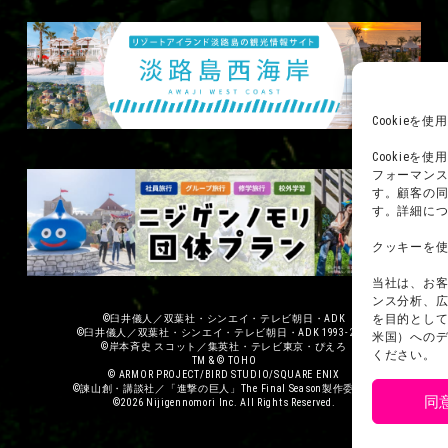
Cookie
Cookie
フォーマン
す。顧客の
す。詳細に
クッキーを
当社は、お
ンス分析、
を目的として
©臼井儀人／双葉社・シンエイ・テレビ朝日・ADK
©臼井儀人／双葉社・シンエイ・テレビ朝日・ADK 1993-2026
米国）への
©岸本斉史 スコット／集英社・テレビ東京・ぴえろ
ください。
TM & © TOHO
© ARMOR PROJECT/BIRD STUDIO/SQUARE ENIX
©諫山創・講談社／「進撃の巨人」The Final Season製作委員会
同
©2026 Nijigennomori Inc. All Rights Reserved.