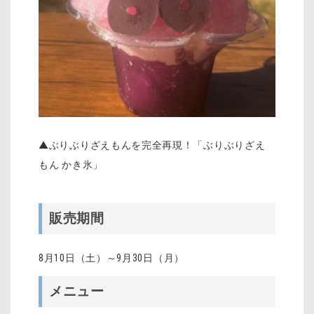
▲ぶりぶりざえもんを完全再現！「ぶりぶりざえ
もん かき氷」
販売期間
8
月
10
日（土）～
9
月
30
日（月）
メニュー