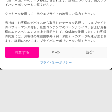
（例、米国）へのデータ移転が含まれます。詳細については、個人プラ
イバシーポリシーをご覧ください。
プレスリリース
クッキーを使用して、当ウェブサイトの改善にご協力ください。
当社は、お客様のデバイスから取得したデータを処理し、ウェブサイト
のパフォーマンス分析、広告コンテンツのパーソナライズ、およびお客
様のエクスペリエンス向上を目的として、Cookieを使用します。お客様
の同意には、お客様の居住国以外（例：米国）へのデータ転送が含まれ
ます。詳細については、プライバシーポリシーをご覧ください。
同意する
拒否
設定
get tickets
プライバシーポリシー
Language
チケット購入
©臼井儀人／双葉社・シンエイ・テレビ朝日・ADK
©臼井儀人／双葉社・シンエイ・テレビ朝日・ADK 1993-2026
©岸本斉史 スコット／集英社・テレビ東京・ぴえろ
TM & © TOHO
© ARMOR PROJECT/BIRD STUDIO/SQUARE ENIX