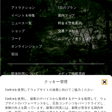
アトラクション
1日のプラン
イベント＆特集
園内マップ
ニュース一覧
料金＆営業案内
ショップ
交通アクセス
フード
ニジゲンノモリとは？
オンラインショップ
宿泊
団体利用について
メディア掲載実績
チームビルディング計画
SNS
クッキー管理
よくある質問・
法令に基づく表記
Cookieを使用してウェブサイトの改善に向けてご協力ください
お問い合わせ
会社概要
Cookieを使用し、顧客のデバイスから取得するデータを処理して、ウェ
利用規約
ブサイトのパフォーマンスをし、広告コンテンツをパーソナライズし、
スタッフ募集
体験の向上を図っています。顧客の同意には、顧客が所在する国内外
プライバシーポリシー