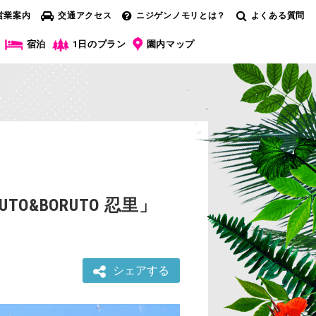
営業案内
交通アクセス
ニジゲンノモリとは？
よくある質問
宿泊
1日のプラン
園内マップ
&BORUTO 忍里」
シェアする