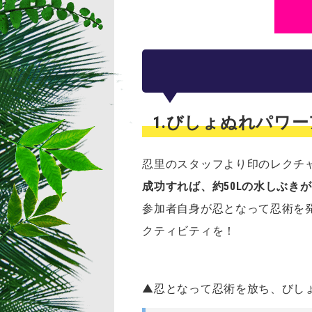
1.びしょぬれパワー
忍里のスタッフより印のレクチ
成功すれば、約50Lの水しぶき
参加者自身が忍となって忍術を
クティビティを！
▲
忍となって忍術を放ち、びし