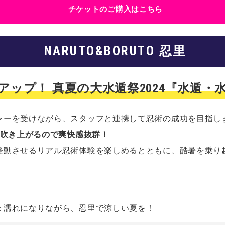
チケットのご購入はこちら
NARUTO&BORUTO 忍里
アップ！ 真夏の大水遁祭2024『水遁
ャーを受けながら、スタッフと連携して忍術の成功を目指し
が吹き上がるので爽快感抜群！
発動させるリアル忍術体験を楽しめるとともに、酷暑を乗り越
ょ濡れになりながら、忍里で涼しい夏を！