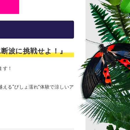
・水断波に挑戦せよ！』
ます！
える“びしょ濡れ”体験で涼しいア