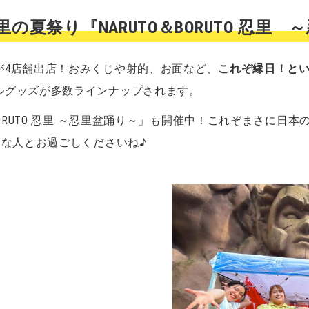
の夏祭り『NARUTO＆BORUTO 忍里
が4店舗出店！おみくじや射的、お面など、
これぞ縁日！と
ルグッズが多数ラインナップされます。
BORUTO 忍里 ～忍里盆踊り～」も開催中！これぞまさに日
切な人とお過ごしくださいね♪