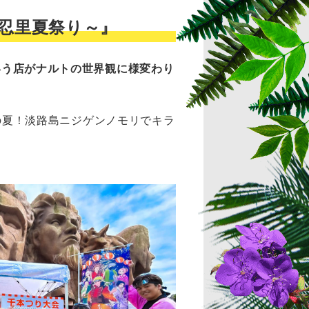
 ～忍里夏祭り～』
いう店がナルトの世界観に様変わり
本の夏！淡路島ニジゲンノモリでキラ