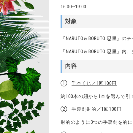
16:00~19:00
対象
『NARUTO＆BORUTO 忍里』
「NARUTO＆BORUTO 忍里」
内容
①
千本くじ／1回100円
約100本の紐から1本を選んで引
②
手裏剣射的／1回100円
射的のように3つの手裏剣を的