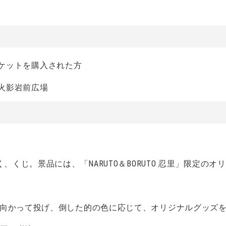
のチケットを購入された方
内、火影岩前広場
く、くじ。景品には、「NARUTO＆BORUTO 忍里」限定の
に向かって投げ、倒した的の色に応じて、オリジナルグッズ