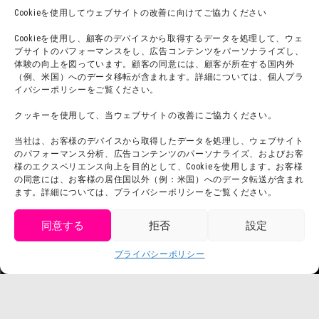
オンラインショップ
Cookieを使用してウェブサイトの改善に向けてご協力ください
宿泊
Cookieを使用し、顧客のデバイスから取得するデータを処理して、ウェ
ブサイトのパフォーマンスをし、広告コンテンツをパーソナライズし、
体験の向上を図っています。顧客の同意には、顧客が所在する国内外
（例、米国）へのデータ移転が含まれます。詳細については、個人プラ
団体利用について
メディア掲載実績
イバシーポリシーをご覧ください。
チームビルディング計画
SNS
クッキーを使用して、当ウェブサイトの改善にご協力ください。
よくある質問・
法令に基づく表記
当社は、お客様のデバイスから取得したデータを処理し、ウェブサイト
お問い合わせ
会社概要
のパフォーマンス分析、広告コンテンツのパーソナライズ、およびお客
利用規約
様のエクスペリエンス向上を目的として、Cookieを使用します。お客様
スタッフ募集
の同意には、お客様の居住国以外（例：米国）へのデータ転送が含まれ
プライバシーポリシー
ます。詳細については、プライバシーポリシーをご覧ください。
プレスリリース
同意する
拒否
設定
get tickets
プライバシーポリシー
Language
チケット購入