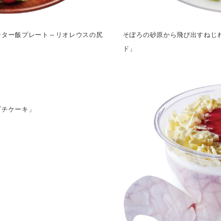
ンター飯プレート～リオレウスの尻
そぼろの砂原から飛び出すねじ
ド」
プチケーキ」