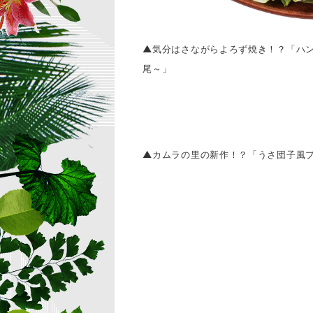
▲気分はさながらよろず焼き！？「ハ
尾～」
▲カムラの里の新作！？「うさ団子風